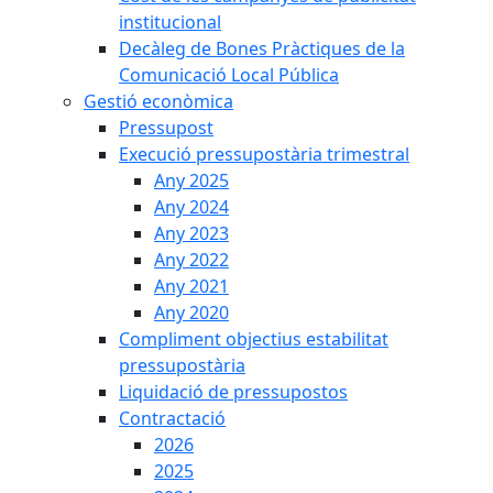
institucional
Decàleg de Bones Pràctiques de la
Comunicació Local Pública
Gestió econòmica
Pressupost
Execució pressupostària trimestral
Any 2025
Any 2024
Any 2023
Any 2022
Any 2021
Any 2020
Compliment objectius estabilitat
pressupostària
Liquidació de pressupostos
Contractació
2026
2025