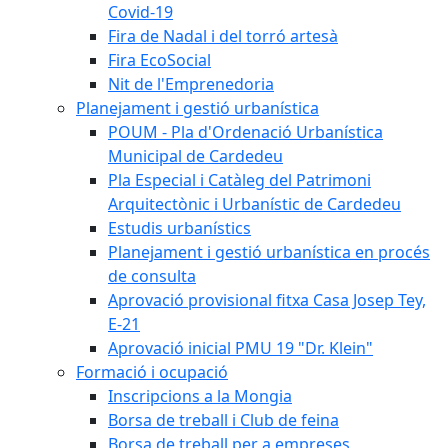
Covid-19
Fira de Nadal i del torró artesà
Fira EcoSocial
Nit de l'Emprenedoria
Planejament i gestió urbanística
POUM - Pla d'Ordenació Urbanística
Municipal de Cardedeu
Pla Especial i Catàleg del Patrimoni
Arquitectònic i Urbanístic de Cardedeu
Estudis urbanístics
Planejament i gestió urbanística en procés
de consulta
Aprovació provisional fitxa Casa Josep Tey,
E-21
Aprovació inicial PMU 19 "Dr. Klein"
Formació i ocupació
Inscripcions a la Mongia
Borsa de treball i Club de feina
Borsa de treball per a empreses