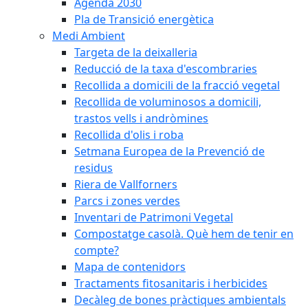
Agenda 2030
Pla de Transició energètica
Medi Ambient
Targeta de la deixalleria
Reducció de la taxa d'escombraries
Recollida a domicili de la fracció vegetal
Recollida de voluminosos a domicili,
trastos vells i andròmines
Recollida d'olis i roba
Setmana Europea de la Prevenció de
residus
Riera de Vallforners
Parcs i zones verdes
Inventari de Patrimoni Vegetal
Compostatge casolà. Què hem de tenir en
compte?
Mapa de contenidors
Tractaments fitosanitaris i herbicides
Decàleg de bones pràctiques ambientals