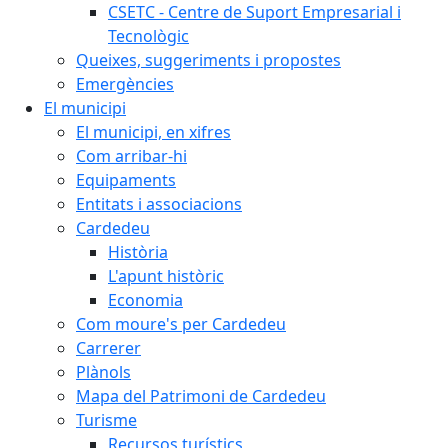
CSETC - Centre de Suport Empresarial i
Tecnològic
Queixes, suggeriments i propostes
Emergències
El municipi
El municipi, en xifres
Com arribar-hi
Equipaments
Entitats i associacions
Cardedeu
Història
L'apunt històric
Economia
Com moure's per Cardedeu
Carrerer
Plànols
Mapa del Patrimoni de Cardedeu
Turisme
Recursos turístics