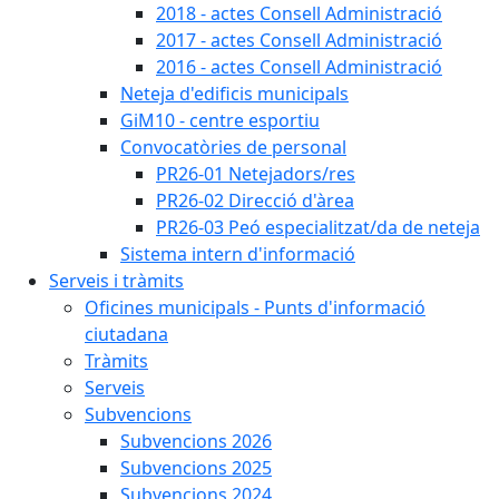
2018 - actes Consell Administració
2017 - actes Consell Administració
2016 - actes Consell Administració
Neteja d'edificis municipals
GiM10 - centre esportiu
Convocatòries de personal
PR26-01 Netejadors/res
PR26-02 Direcció d'àrea
PR26-03 Peó especialitzat/da de neteja
Sistema intern d'informació
Serveis i tràmits
Oficines municipals - Punts d'informació
ciutadana
Tràmits
Serveis
Subvencions
Subvencions 2026
Subvencions 2025
Subvencions 2024