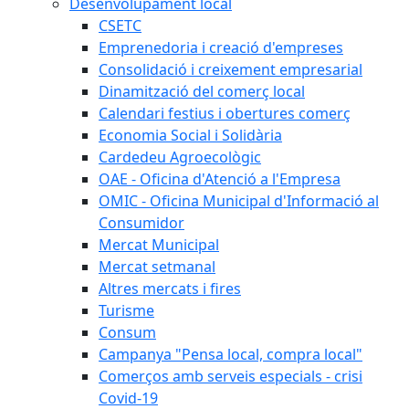
Desenvolupament local
CSETC
Emprenedoria i creació d'empreses
Consolidació i creixement empresarial
Dinamització del comerç local
Calendari festius i obertures comerç
Economia Social i Solidària
Cardedeu Agroecològic
OAE - Oficina d'Atenció a l'Empresa
OMIC - Oficina Municipal d'Informació al
Consumidor
Mercat Municipal
Mercat setmanal
Altres mercats i fires
Turisme
Consum
Campanya "Pensa local, compra local"
Comerços amb serveis especials - crisi
Covid-19