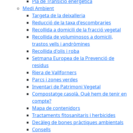
Pla de Transició energètica
Medi Ambient
Targeta de la deixalleria
Reducció de la taxa d'escombraries
Recollida a domicili de la fracció vegetal
Recollida de voluminosos a domicili,
trastos vells i andròmines
Recollida d'olis i roba
Setmana Europea de la Prevenció de
residus
Riera de Vallforners
Parcs i zones verdes
Inventari de Patrimoni Vegetal
Compostatge casolà. Què hem de tenir en
compte?
Mapa de contenidors
Tractaments fitosanitaris i herbicides
Decàleg de bones pràctiques ambientals
Consells