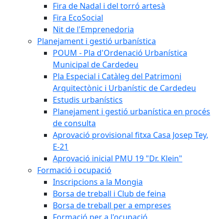
Fira de Nadal i del torró artesà
Fira EcoSocial
Nit de l'Emprenedoria
Planejament i gestió urbanística
POUM - Pla d'Ordenació Urbanística
Municipal de Cardedeu
Pla Especial i Catàleg del Patrimoni
Arquitectònic i Urbanístic de Cardedeu
Estudis urbanístics
Planejament i gestió urbanística en procés
de consulta
Aprovació provisional fitxa Casa Josep Tey,
E-21
Aprovació inicial PMU 19 "Dr. Klein"
Formació i ocupació
Inscripcions a la Mongia
Borsa de treball i Club de feina
Borsa de treball per a empreses
Formació per a l'ocupació