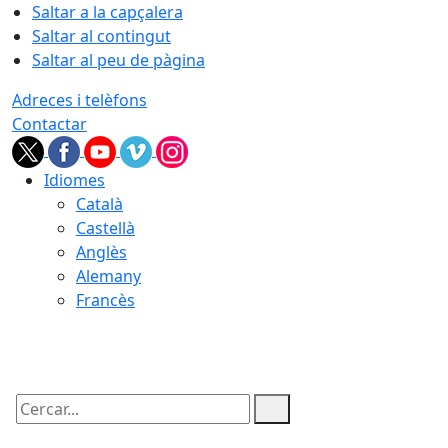
Saltar a la capçalera
Saltar al contingut
Saltar al peu de pàgina
Adreces i telèfons
Contactar
Idiomes
Català
Castellà
Anglès
Alemany
Francès
08.08.2026 | 23:47
Cercar: