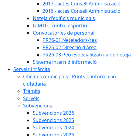
2017 - actes Consell Administració
2016 - actes Consell Administració
Neteja d'edificis municipals
GiM10 - centre esportiu
Convocatòries de personal
PR26-01 Netejadors/res
PR26-02 Direcció d'àrea
PR26-03 Peó especialitzat/da de neteja
Sistema intern d'informació
Serveis i tràmits
Oficines municipals - Punts d'informació
ciutadana
Tràmits
Serveis
Subvencions
Subvencions 2026
Subvencions 2025
Subvencions 2024
Subvencions 2023