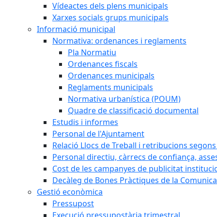
Vídeactes dels plens municipals
Xarxes socials grups municipals
Informació municipal
Normativa: ordenances i reglaments
Pla Normatiu
Ordenances fiscals
Ordenances municipals
Reglaments municipals
Normativa urbanística (POUM)
Quadre de classificació documental
Estudis i informes
Personal de l'Ajuntament
Relació Llocs de Treball i retribucions segon
Personal directiu, càrrecs de confiança, asse
Cost de les campanyes de publicitat instituci
Decàleg de Bones Pràctiques de la Comunicac
Gestió econòmica
Pressupost
Execució pressupostària trimestral