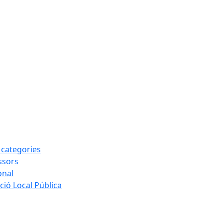
s categories
ssors
onal
ió Local Pública