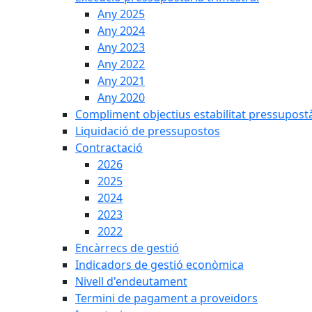
Any 2025
Any 2024
Any 2023
Any 2022
Any 2021
Any 2020
Compliment objectius estabilitat pressupost
Liquidació de pressupostos
Contractació
2026
2025
2024
2023
2022
Encàrrecs de gestió
Indicadors de gestió econòmica
Nivell d'endeutament
Termini de pagament a proveïdors