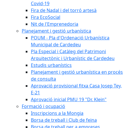
Covid-19
Fira de Nadal i del torró artesà
Fira EcoSocial
Nit de l'Emprenedoria
Planejament i gestió urbanística
POUM - Pla d'Ordenació Urbanística
Municipal de Cardedeu
Pla Especial i Catàleg del Patrimoni
Arquitectònic i Urbanístic de Cardedeu
Estudis urbanístics
Planejament i gestió urbanística en procés
de consulta
Aprovació provisional fitxa Casa Josep Tey,
E-21
Aprovació inicial PMU 19 "Dr. Klein"
Formació i ocupació
Inscripcions a la Mongia
Borsa de treball i Club de feina
Borsa de treball per a empreses