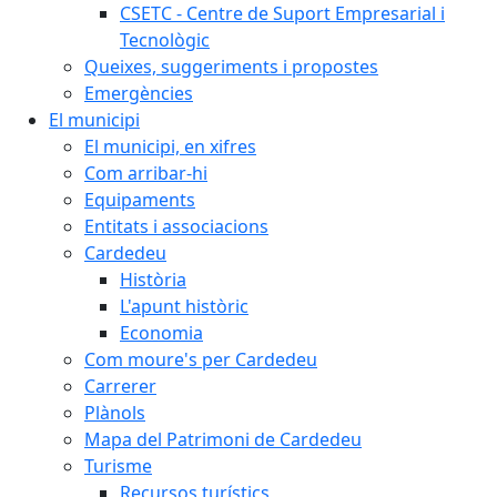
CSETC - Centre de Suport Empresarial i
Tecnològic
Queixes, suggeriments i propostes
Emergències
El municipi
El municipi, en xifres
Com arribar-hi
Equipaments
Entitats i associacions
Cardedeu
Història
L'apunt històric
Economia
Com moure's per Cardedeu
Carrerer
Plànols
Mapa del Patrimoni de Cardedeu
Turisme
Recursos turístics