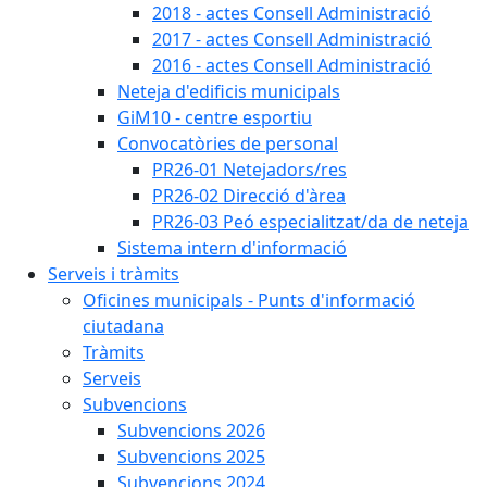
2018 - actes Consell Administració
2017 - actes Consell Administració
2016 - actes Consell Administració
Neteja d'edificis municipals
GiM10 - centre esportiu
Convocatòries de personal
PR26-01 Netejadors/res
PR26-02 Direcció d'àrea
PR26-03 Peó especialitzat/da de neteja
Sistema intern d'informació
Serveis i tràmits
Oficines municipals - Punts d'informació
ciutadana
Tràmits
Serveis
Subvencions
Subvencions 2026
Subvencions 2025
Subvencions 2024