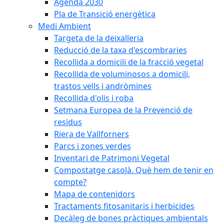
Agenda 2030
Pla de Transició energètica
Medi Ambient
Targeta de la deixalleria
Reducció de la taxa d'escombraries
Recollida a domicili de la fracció vegetal
Recollida de voluminosos a domicili,
trastos vells i andròmines
Recollida d'olis i roba
Setmana Europea de la Prevenció de
residus
Riera de Vallforners
Parcs i zones verdes
Inventari de Patrimoni Vegetal
Compostatge casolà. Què hem de tenir en
compte?
Mapa de contenidors
Tractaments fitosanitaris i herbicides
Decàleg de bones pràctiques ambientals