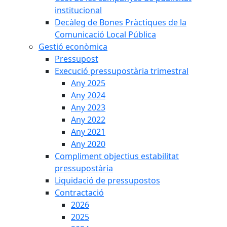
institucional
Decàleg de Bones Pràctiques de la
Comunicació Local Pública
Gestió econòmica
Pressupost
Execució pressupostària trimestral
Any 2025
Any 2024
Any 2023
Any 2022
Any 2021
Any 2020
Compliment objectius estabilitat
pressupostària
Liquidació de pressupostos
Contractació
2026
2025