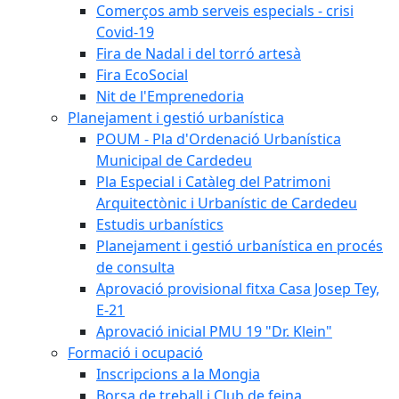
Comerços amb serveis especials - crisi
Covid-19
Fira de Nadal i del torró artesà
Fira EcoSocial
Nit de l'Emprenedoria
Planejament i gestió urbanística
POUM - Pla d'Ordenació Urbanística
Municipal de Cardedeu
Pla Especial i Catàleg del Patrimoni
Arquitectònic i Urbanístic de Cardedeu
Estudis urbanístics
Planejament i gestió urbanística en procés
de consulta
Aprovació provisional fitxa Casa Josep Tey,
E-21
Aprovació inicial PMU 19 "Dr. Klein"
Formació i ocupació
Inscripcions a la Mongia
Borsa de treball i Club de feina