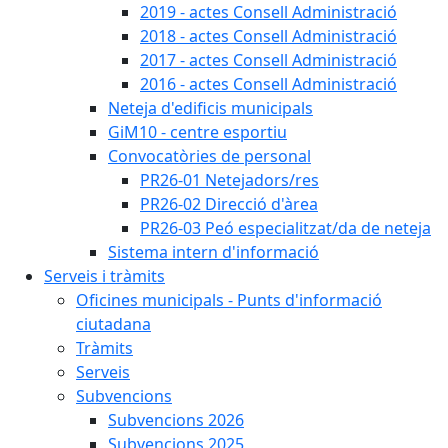
2019 - actes Consell Administració
2018 - actes Consell Administració
2017 - actes Consell Administració
2016 - actes Consell Administració
Neteja d'edificis municipals
GiM10 - centre esportiu
Convocatòries de personal
PR26-01 Netejadors/res
PR26-02 Direcció d'àrea
PR26-03 Peó especialitzat/da de neteja
Sistema intern d'informació
Serveis i tràmits
Oficines municipals - Punts d'informació
ciutadana
Tràmits
Serveis
Subvencions
Subvencions 2026
Subvencions 2025