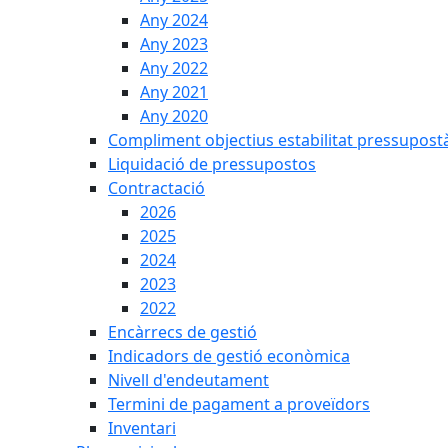
Any 2024
Any 2023
Any 2022
Any 2021
Any 2020
Compliment objectius estabilitat pressupost
Liquidació de pressupostos
Contractació
2026
2025
2024
2023
2022
Encàrrecs de gestió
Indicadors de gestió econòmica
Nivell d'endeutament
Termini de pagament a proveïdors
Inventari