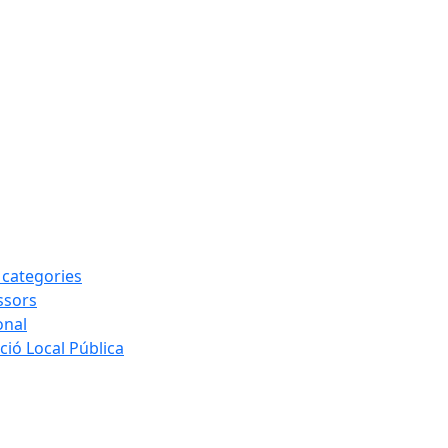
s categories
ssors
onal
ió Local Pública