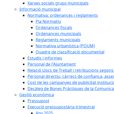
Xarxes socials grups municipals
Informació municipal
Normativa: ordenances i reglaments
Pla Normatiu
Ordenances fiscals
Ordenances municipals
Reglaments municipals
Normativa urbanística (POUM)
Quadre de classificació documental
Estudis i informes
Personal de l'Ajuntament
Relació Llocs de Treball i retribucions segon
Personal directiu, càrrecs de confiança, asse
Cost de les campanyes de publicitat instituci
Decàleg de Bones Pràctiques de la Comunicac
Gestió econòmica
Pressupost
Execució pressupostària trimestral
Any 2025