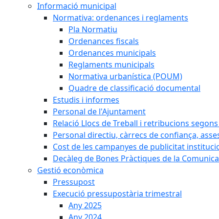
Informació municipal
Normativa: ordenances i reglaments
Pla Normatiu
Ordenances fiscals
Ordenances municipals
Reglaments municipals
Normativa urbanística (POUM)
Quadre de classificació documental
Estudis i informes
Personal de l'Ajuntament
Relació Llocs de Treball i retribucions segon
Personal directiu, càrrecs de confiança, asse
Cost de les campanyes de publicitat instituci
Decàleg de Bones Pràctiques de la Comunicac
Gestió econòmica
Pressupost
Execució pressupostària trimestral
Any 2025
Any 2024