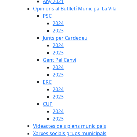
Any 2021
Opinions al Butlletí Municipal La Vila
PSC
2024
2023
Junts per Cardedeu
2024
2023
Gent Pel Canvi
2024
2023
ERC
2024
2023
CUP
2024
2023
Vídeactes dels plens municipals
Xarxes socials grups municipals