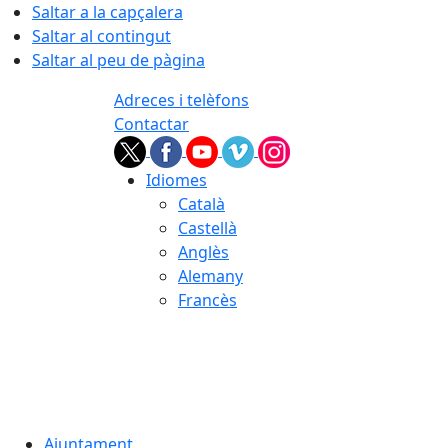
Saltar a la capçalera
Saltar al contingut
Saltar al peu de pàgina
Adreces i telèfons
Contactar
Idiomes
Català
Castellà
Anglès
Alemany
Francès
09.08.2026 | 10:09
Ajuntament