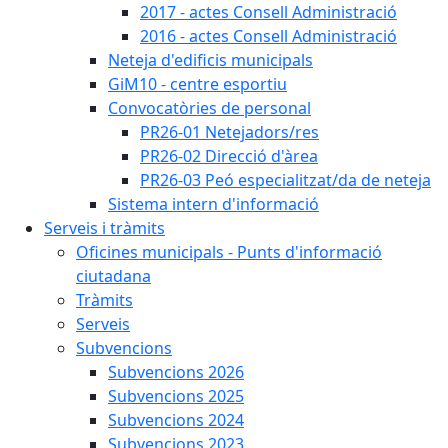
2017 - actes Consell Administració
2016 - actes Consell Administració
Neteja d'edificis municipals
GiM10 - centre esportiu
Convocatòries de personal
PR26-01 Netejadors/res
PR26-02 Direcció d'àrea
PR26-03 Peó especialitzat/da de neteja
Sistema intern d'informació
Serveis i tràmits
Oficines municipals - Punts d'informació
ciutadana
Tràmits
Serveis
Subvencions
Subvencions 2026
Subvencions 2025
Subvencions 2024
Subvencions 2023