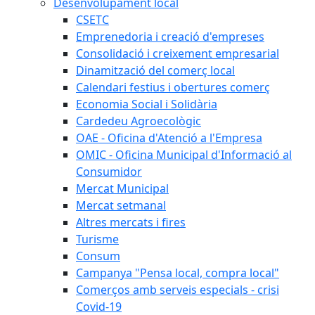
Desenvolupament local
CSETC
Emprenedoria i creació d'empreses
Consolidació i creixement empresarial
Dinamització del comerç local
Calendari festius i obertures comerç
Economia Social i Solidària
Cardedeu Agroecològic
OAE - Oficina d'Atenció a l'Empresa
OMIC - Oficina Municipal d'Informació al
Consumidor
Mercat Municipal
Mercat setmanal
Altres mercats i fires
Turisme
Consum
Campanya "Pensa local, compra local"
Comerços amb serveis especials - crisi
Covid-19