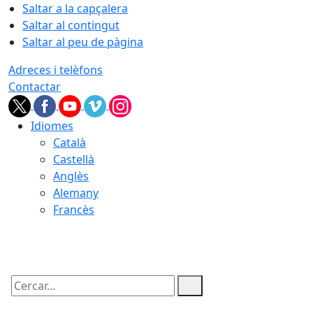
Saltar a la capçalera
Saltar al contingut
Saltar al peu de pàgina
Adreces i telèfons
Contactar
Idiomes
Català
Castellà
Anglès
Alemany
Francès
06.08.2026 | 16:48
Cercar: