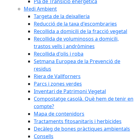
Pla de Transició energètica
Medi Ambient
Targeta de la deixalleria
Reducció de la taxa d'escombraries
Recollida a domicili de la fracció vegetal
Recollida de voluminosos a domicili,
trastos vells i andròmines
Recollida d'olis i roba
Setmana Europea de la Prevenció de
residus
Riera de Vallforners
Parcs i zones verdes
Inventari de Patrimoni Vegetal
Compostatge casolà. Què hem de tenir en
compte?
Mapa de contenidors
Tractaments fitosanitaris i herbicides
Decàleg de bones pràctiques ambientals
Consells