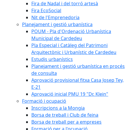
Fira de Nadal i del torró artesà
Fira EcoSocial
Nit de l'Emprenedoria
Planejament i gestió urbanística
POUM - Pla d'Ordenació Urbanística
Municipal de Cardedeu
Pla Especial i Catàleg del Patrimoni
Arquitectònic i Urbanístic de Cardedeu
Estudis urbanístics
Planejament i gestió urbanística en procés
de consulta
Aprovació provisional fitxa Casa Josep Tey,
E-21
Aprovació inicial PMU 19 "Dr. Klein"
Formació i ocupació
Inscripcions a la Mongia
Borsa de treball i Club de feina
Borsa de treball per a empreses
Formació per a l'ocupació