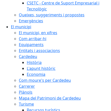
CSETC - Centre de Suport Empresarial i
Tecnològic
Queixes, suggeriments i propostes
Emergències
El municipi
El municipi, en xifres
Com arribar-hi
Equipaments
Entitats i associacions
Cardedeu
Història
L'apunt històric
Economia
Com moure's per Cardedeu
Carrerer
Plànols
Mapa del Patrimoni de Cardedeu
Turisme
Recursos turístics