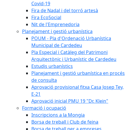
Covid-19
Fira de Nadal i del torró artesà
Fira EcoSocial
Nit de l'Emprenedoria
Planejament i gestió urbanística
POUM - Pla d'Ordenació Urbanística
Municipal de Cardedeu
Pla Especial i Catàleg del Patrimoni
Arquitectònic i Urbanístic de Cardedeu
Estudis urbanístics
Planejament i gestió urbanística en procés
de consulta
Aprovació provisional fitxa Casa Josep Tey,
E-21
Aprovació inicial PMU 19 "Dr. Klein"
Formació i ocupació
Inscripcions a la Mongia
Borsa de treball i Club de feina
Borsa de treball per a empreses