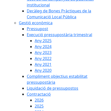
institucional
Decàleg de Bones Pràctiques de la
Comunicació Local Pública
Gestió econòmica
Pressupost
Execució pressupostària trimestral
Any 2025
Any 2024
Any 2023
Any 2022
Any 2021
Any 2020
Compliment objectius estabilitat
pressupostària
Liquidació de pressupostos
Contractació
2026
2025