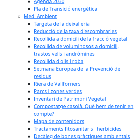
Agenda 2030
Pla de Transició energètica
Medi Ambient
Targeta de la deixalleria
Reducció de la taxa d'escombraries
Recollida a domicili de la fracció vegetal
Recollida de voluminosos a domicili,
trastos vells i andròmines
Recollida d'olis i roba
Setmana Europea de la Prevenció de
residus
Riera de Vallforners
Parcs i zones verdes
Inventari de Patrimoni Vegetal
Compostatge casolà. Què hem de tenir en
compte?
Mapa de contenidors
Tractaments fitosanitaris i herbicides
Decàleg de bones pràctiques ambientals