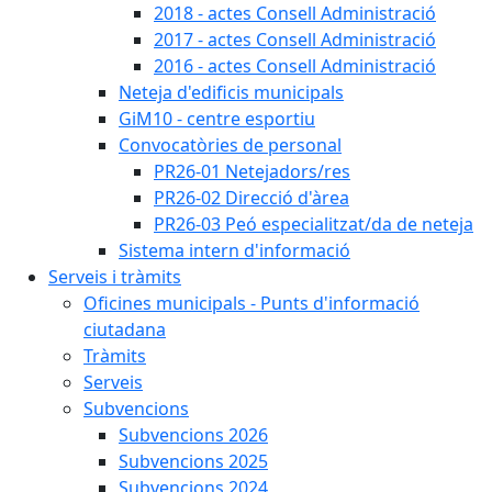
2018 - actes Consell Administració
2017 - actes Consell Administració
2016 - actes Consell Administració
Neteja d'edificis municipals
GiM10 - centre esportiu
Convocatòries de personal
PR26-01 Netejadors/res
PR26-02 Direcció d'àrea
PR26-03 Peó especialitzat/da de neteja
Sistema intern d'informació
Serveis i tràmits
Oficines municipals - Punts d'informació
ciutadana
Tràmits
Serveis
Subvencions
Subvencions 2026
Subvencions 2025
Subvencions 2024