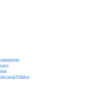
s categories
ssors
onal
ió Local Pública