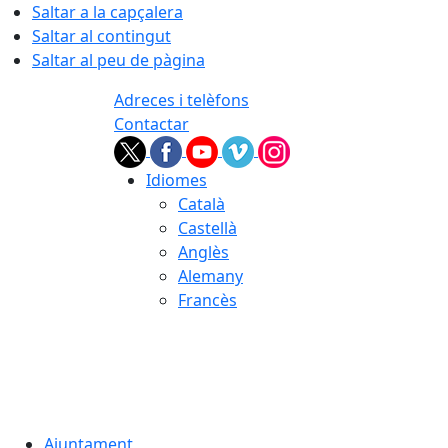
Saltar a la capçalera
Saltar al contingut
Saltar al peu de pàgina
Adreces i telèfons
Contactar
Idiomes
Català
Castellà
Anglès
Alemany
Francès
08.08.2026 | 08:41
Ajuntament