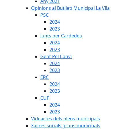
Any 2021
Opinions al Butlletí Municipal La Vila
PSC
2024
2023
Junts per Cardedeu
2024
2023
Gent Pel Canvi
2024
2023
ERC
2024
2023
CUP
2024
2023
Vídeactes dels plens municipals
Xarxes socials grups municipals