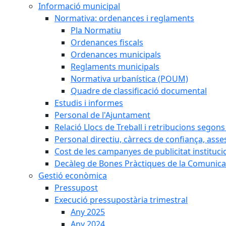
Informació municipal
Normativa: ordenances i reglaments
Pla Normatiu
Ordenances fiscals
Ordenances municipals
Reglaments municipals
Normativa urbanística (POUM)
Quadre de classificació documental
Estudis i informes
Personal de l'Ajuntament
Relació Llocs de Treball i retribucions segon
Personal directiu, càrrecs de confiança, asse
Cost de les campanyes de publicitat instituci
Decàleg de Bones Pràctiques de la Comunicac
Gestió econòmica
Pressupost
Execució pressupostària trimestral
Any 2025
Any 2024