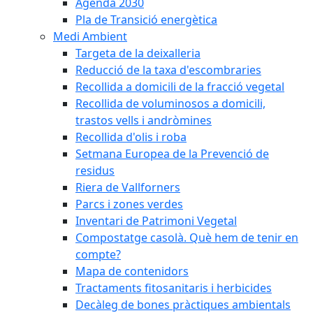
Agenda 2030
Pla de Transició energètica
Medi Ambient
Targeta de la deixalleria
Reducció de la taxa d'escombraries
Recollida a domicili de la fracció vegetal
Recollida de voluminosos a domicili,
trastos vells i andròmines
Recollida d'olis i roba
Setmana Europea de la Prevenció de
residus
Riera de Vallforners
Parcs i zones verdes
Inventari de Patrimoni Vegetal
Compostatge casolà. Què hem de tenir en
compte?
Mapa de contenidors
Tractaments fitosanitaris i herbicides
Decàleg de bones pràctiques ambientals