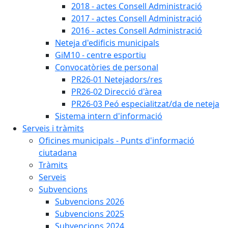
2018 - actes Consell Administració
2017 - actes Consell Administració
2016 - actes Consell Administració
Neteja d'edificis municipals
GiM10 - centre esportiu
Convocatòries de personal
PR26-01 Netejadors/res
PR26-02 Direcció d'àrea
PR26-03 Peó especialitzat/da de neteja
Sistema intern d'informació
Serveis i tràmits
Oficines municipals - Punts d'informació
ciutadana
Tràmits
Serveis
Subvencions
Subvencions 2026
Subvencions 2025
Subvencions 2024