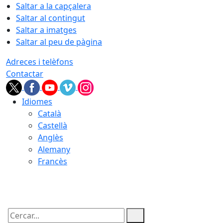
Saltar a la capçalera
Saltar al contingut
Saltar a imatges
Saltar al peu de pàgina
Adreces i telèfons
Contactar
Idiomes
Català
Castellà
Anglès
Alemany
Francès
07.08.2026 | 03:19