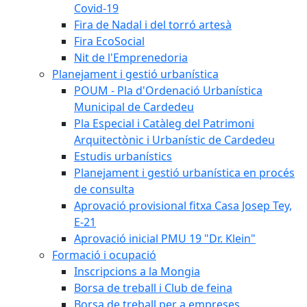
Covid-19
Fira de Nadal i del torró artesà
Fira EcoSocial
Nit de l'Emprenedoria
Planejament i gestió urbanística
POUM - Pla d'Ordenació Urbanística
Municipal de Cardedeu
Pla Especial i Catàleg del Patrimoni
Arquitectònic i Urbanístic de Cardedeu
Estudis urbanístics
Planejament i gestió urbanística en procés
de consulta
Aprovació provisional fitxa Casa Josep Tey,
E-21
Aprovació inicial PMU 19 "Dr. Klein"
Formació i ocupació
Inscripcions a la Mongia
Borsa de treball i Club de feina
Borsa de treball per a empreses