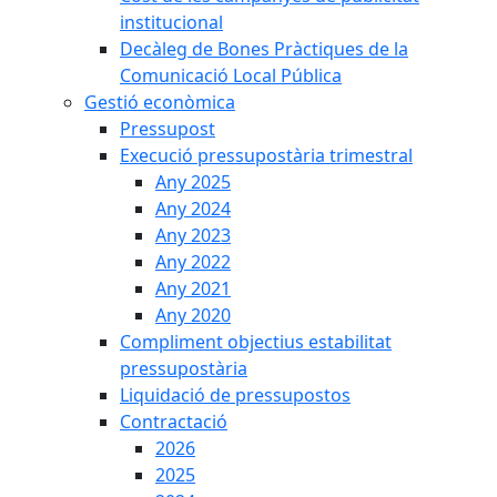
institucional
Decàleg de Bones Pràctiques de la
Comunicació Local Pública
Gestió econòmica
Pressupost
Execució pressupostària trimestral
Any 2025
Any 2024
Any 2023
Any 2022
Any 2021
Any 2020
Compliment objectius estabilitat
pressupostària
Liquidació de pressupostos
Contractació
2026
2025