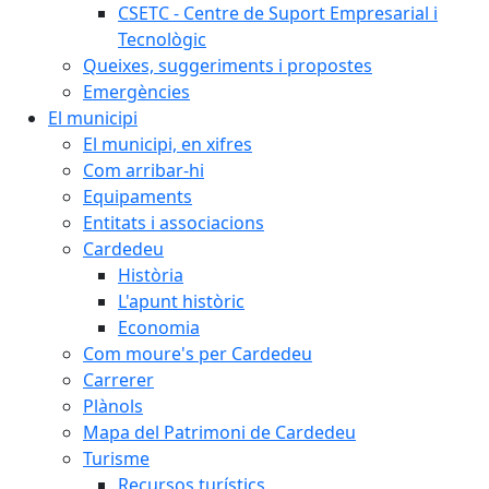
CSETC - Centre de Suport Empresarial i
Tecnològic
Queixes, suggeriments i propostes
Emergències
El municipi
El municipi, en xifres
Com arribar-hi
Equipaments
Entitats i associacions
Cardedeu
Història
L'apunt històric
Economia
Com moure's per Cardedeu
Carrerer
Plànols
Mapa del Patrimoni de Cardedeu
Turisme
Recursos turístics