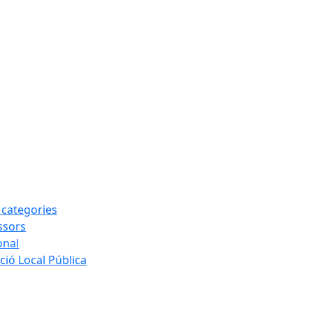
s categories
ssors
onal
ió Local Pública