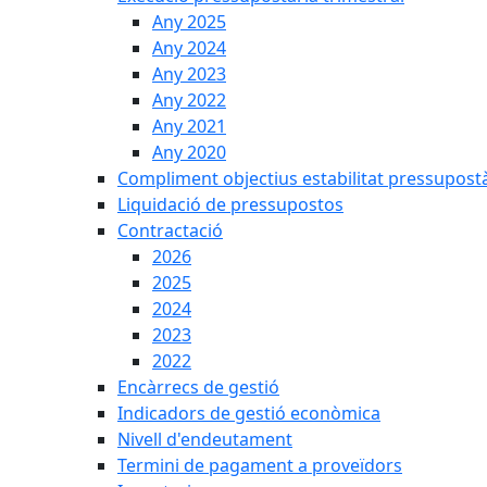
Any 2025
Any 2024
Any 2023
Any 2022
Any 2021
Any 2020
Compliment objectius estabilitat pressupost
Liquidació de pressupostos
Contractació
2026
2025
2024
2023
2022
Encàrrecs de gestió
Indicadors de gestió econòmica
Nivell d'endeutament
Termini de pagament a proveïdors