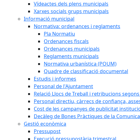
Vídeactes dels plens municipals
Xarxes socials grups municipals
Informació municipal
Normativa: ordenances i reglaments
Pla Normatiu
Ordenances fiscals
Ordenances municipals
Reglaments municipals
Normativa urbanística (POUM)
Quadre de classificació documental
Estudis i informes
Personal de l'Ajuntament
Relació Llocs de Treball i retribucions segon
Personal directiu, càrrecs de confiança, asse
Cost de les campanyes de publicitat instituci
Decàleg de Bones Pràctiques de la Comunicac
Gestió econòmica
Pressupost
Execució pressupostària trimestral