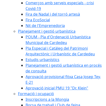
Comerços amb serveis especials - crisi
Covid-19
Fira de Nadal i del torró artesà
Fira EcoSocial
Nit de l'Emprenedoria
Planejament i gestió urbanística
POUM - Pla d'Ordenació Urbanística
Municipal de Cardedeu
Pla Especial i Catàleg del Patrimoni
Arquitectònic i Urbanístic de Cardedeu
Estudis urbanístics
Planejament i gestió urbanística en procés
de consulta
Aprovació provisional fitxa Casa Josep Tey,
E-21
Aprovació inicial PMU 19 "Dr. Klein"
Formació i ocupació
Inscripcions a la Mongia
Borsa de treball i Club de feina