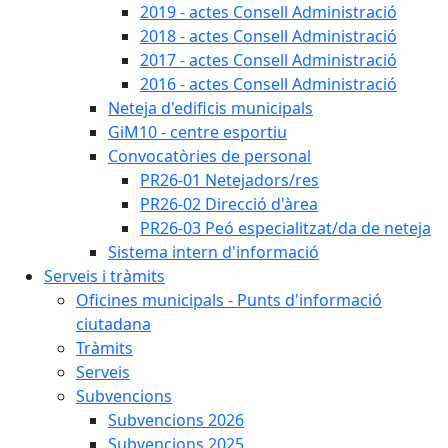
2019 - actes Consell Administració
2018 - actes Consell Administració
2017 - actes Consell Administració
2016 - actes Consell Administració
Neteja d'edificis municipals
GiM10 - centre esportiu
Convocatòries de personal
PR26-01 Netejadors/res
PR26-02 Direcció d'àrea
PR26-03 Peó especialitzat/da de neteja
Sistema intern d'informació
Serveis i tràmits
Oficines municipals - Punts d'informació
ciutadana
Tràmits
Serveis
Subvencions
Subvencions 2026
Subvencions 2025