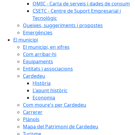
OMIC - Carta de serveis i dades de consum
CSETC - Centre de Suport Empresarial i
Tecnològic
Queixes, suggeriments i propostes
Emergències
El municipi
El municipi, en xifres
Com arribar-hi
Equipaments
Entitats i associacions
Cardedeu
Història
L'apunt històric
Economia
Com moure's per Cardedeu
Carrerer
Plànols
Mapa del Patrimoni de Cardedeu
Turisme