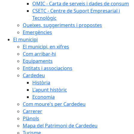
OMIC - Carta de serveis i dades de consum
CSETC - Centre de Suport Empresarial i
Tecnològic
Queixes, suggeriments i propostes
Emergències
El municipi
El municipi, en xifres
Com arribar-hi
Equipaments
Entitats i associacions
Cardedeu
Història
L'apunt històric
Economia
Com moure's per Cardedeu
Carrerer
Plànols
Mapa del Patrimoni de Cardedeu
Turisme