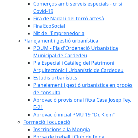
Comerços amb serveis especials - crisi
Covid-19
Fira de Nadal i del torró artesà
Fira EcoSocial
Nit de l'Emprenedoria
Planejament i gestió urbanística
POUM - Pla d'Ordenació Urbanística
Municipal de Cardedeu
Pla Especial i Catàleg del Patrimoni
Arquitectònic i Urbanístic de Cardedeu
Estudis urbanístics
Planejament i gestió urbanística en procés
de consulta
Aprovació provisional fitxa Casa Josep Tey,
E-21
Aprovació inicial PMU 19 "Dr. Klein"
Formació i ocupació
Inscripcions a la Mongia
Borsa de treball i Club de feina