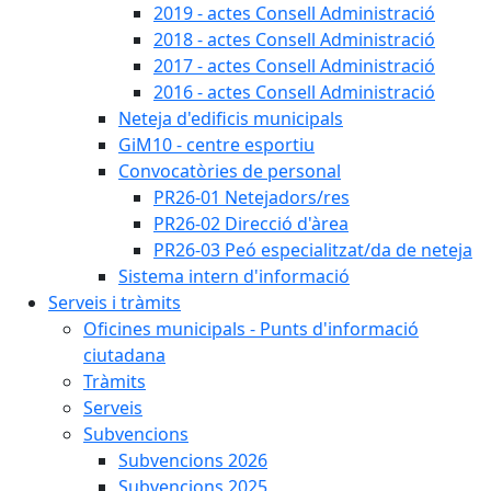
2019 - actes Consell Administració
2018 - actes Consell Administració
2017 - actes Consell Administració
2016 - actes Consell Administració
Neteja d'edificis municipals
GiM10 - centre esportiu
Convocatòries de personal
PR26-01 Netejadors/res
PR26-02 Direcció d'àrea
PR26-03 Peó especialitzat/da de neteja
Sistema intern d'informació
Serveis i tràmits
Oficines municipals - Punts d'informació
ciutadana
Tràmits
Serveis
Subvencions
Subvencions 2026
Subvencions 2025