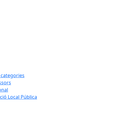
s categories
ssors
onal
ió Local Pública