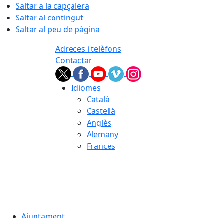
Saltar a la capçalera
Saltar al contingut
Saltar al peu de pàgina
Adreces i telèfons
Contactar
Idiomes
Català
Castellà
Anglès
Alemany
Francès
07.08.2026 | 08:47
Ajuntament