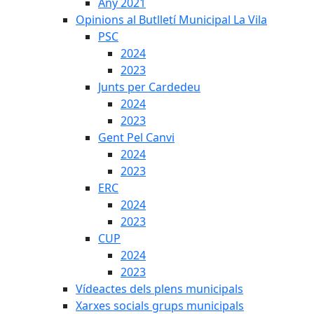
Any 2021
Opinions al Butlletí Municipal La Vila
PSC
2024
2023
Junts per Cardedeu
2024
2023
Gent Pel Canvi
2024
2023
ERC
2024
2023
CUP
2024
2023
Vídeactes dels plens municipals
Xarxes socials grups municipals