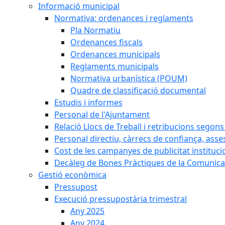
Informació municipal
Normativa: ordenances i reglaments
Pla Normatiu
Ordenances fiscals
Ordenances municipals
Reglaments municipals
Normativa urbanística (POUM)
Quadre de classificació documental
Estudis i informes
Personal de l'Ajuntament
Relació Llocs de Treball i retribucions segon
Personal directiu, càrrecs de confiança, asse
Cost de les campanyes de publicitat instituci
Decàleg de Bones Pràctiques de la Comunicac
Gestió econòmica
Pressupost
Execució pressupostària trimestral
Any 2025
Any 2024