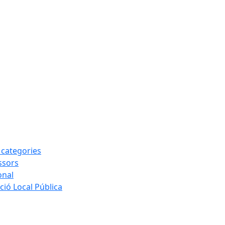
s categories
ssors
onal
ió Local Pública