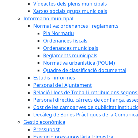
Vídeactes dels plens municipals
Xarxes socials grups municipals
Informació municipal
Normativa: ordenances i reglaments
Pla Normatiu
Ordenances fiscals
Ordenances municipals
Reglaments municipals
Normativa urbanística (POUM)
Quadre de classificació documental
Estudis i informes
Personal de l'Ajuntament
Relació Llocs de Treball i retribucions segon
Personal directiu, càrrecs de confiança, asse
Cost de les campanyes de publicitat instituci
Decàleg de Bones Pràctiques de la Comunicac
Gestió econòmica
Pressupost
Execució pressupostària trimestral