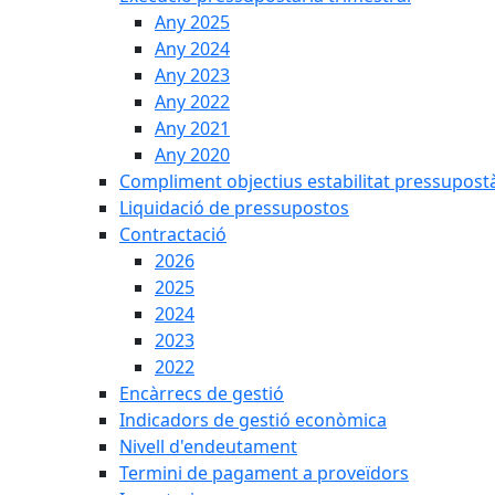
Any 2025
Any 2024
Any 2023
Any 2022
Any 2021
Any 2020
Compliment objectius estabilitat pressupost
Liquidació de pressupostos
Contractació
2026
2025
2024
2023
2022
Encàrrecs de gestió
Indicadors de gestió econòmica
Nivell d'endeutament
Termini de pagament a proveïdors