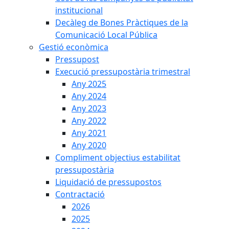
institucional
Decàleg de Bones Pràctiques de la
Comunicació Local Pública
Gestió econòmica
Pressupost
Execució pressupostària trimestral
Any 2025
Any 2024
Any 2023
Any 2022
Any 2021
Any 2020
Compliment objectius estabilitat
pressupostària
Liquidació de pressupostos
Contractació
2026
2025