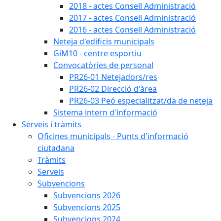
2018 - actes Consell Administració
2017 - actes Consell Administració
2016 - actes Consell Administració
Neteja d'edificis municipals
GiM10 - centre esportiu
Convocatòries de personal
PR26-01 Netejadors/res
PR26-02 Direcció d'àrea
PR26-03 Peó especialitzat/da de neteja
Sistema intern d'informació
Serveis i tràmits
Oficines municipals - Punts d'informació
ciutadana
Tràmits
Serveis
Subvencions
Subvencions 2026
Subvencions 2025
Subvencions 2024