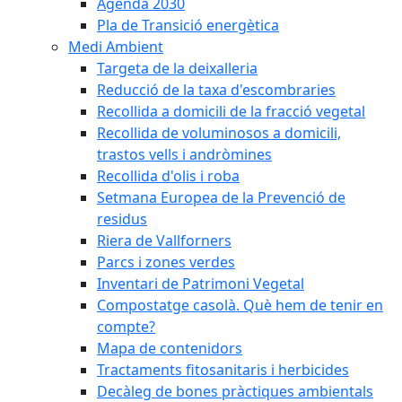
Agenda 2030
Pla de Transició energètica
Medi Ambient
Targeta de la deixalleria
Reducció de la taxa d'escombraries
Recollida a domicili de la fracció vegetal
Recollida de voluminosos a domicili,
trastos vells i andròmines
Recollida d'olis i roba
Setmana Europea de la Prevenció de
residus
Riera de Vallforners
Parcs i zones verdes
Inventari de Patrimoni Vegetal
Compostatge casolà. Què hem de tenir en
compte?
Mapa de contenidors
Tractaments fitosanitaris i herbicides
Decàleg de bones pràctiques ambientals