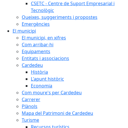
CSETC - Centre de Suport Empresarial i
Tecnològic
Queixes, suggeriments i propostes
Emergències
El municipi
El municipi, en xifres
Com arribar-hi
Equipaments
Entitats i associacions
Cardedeu
Història
L'apunt històric
Economia
Com moure's per Cardedeu
Carrerer
Plànols
Mapa del Patrimoni de Cardedeu
Turisme
Recursos turístics