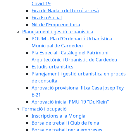
Covid-19
Fira de Nadal i del torró artesà
Fira EcoSocial
Nit de l'Emprenedoria
Planejament i gestió urbanística
POUM - Pla d'Ordenació Urbanística
Municipal de Cardedeu
Pla Especial i Catàleg del Patrimoni
Arquitectònic i Urbanístic de Cardedeu
Estudis urbanístics
Planejament i gestió urbanística en procés
de consulta
Aprovació provisional fitxa Casa Josep Tey,
E-21
Aprovació inicial PMU 19 "Dr. Klein"
Formació i ocupació
Inscripcions a la Mongia
Borsa de treball i Club de feina
Borsa de treball per a empreses