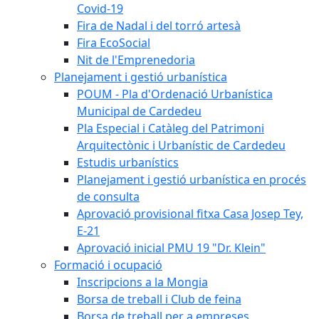
Covid-19
Fira de Nadal i del torró artesà
Fira EcoSocial
Nit de l'Emprenedoria
Planejament i gestió urbanística
POUM - Pla d'Ordenació Urbanística
Municipal de Cardedeu
Pla Especial i Catàleg del Patrimoni
Arquitectònic i Urbanístic de Cardedeu
Estudis urbanístics
Planejament i gestió urbanística en procés
de consulta
Aprovació provisional fitxa Casa Josep Tey,
E-21
Aprovació inicial PMU 19 "Dr. Klein"
Formació i ocupació
Inscripcions a la Mongia
Borsa de treball i Club de feina
Borsa de treball per a empreses