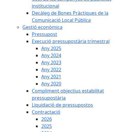
institucional
Decàleg de Bones Pràctiques de la
Comunicació Local Pública
Gestió econòmica
Pressupost
Execució pressupostària trimestral
Any 2025
Any 2024
Any 2023
Any 2022
Any 2021
Any 2020
Compliment objectius estabilitat
pressupostària
Liquidació de pressupostos
Contractació
2026
2025