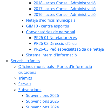
2018 - actes Consell Administració
2017 - actes Consell Administració
2016 - actes Consell Administració
Neteja d'edificis municipals
GiM10 - centre esportiu
Convocatòries de personal
PR26-01 Netejadors/res
PR26-02 Direcció d'àrea
PR26-03 Peó especialitzat/da de neteja
Sistema intern d'informació
Serveis i tràmits
Oficines municipals - Punts d'informació
ciutadana
Tràmits
Serveis
Subvencions
Subvencions 2026
Subvencions 2025
Subvencions 2024