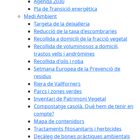
Agenda 2030
Pla de Transició energètica
Medi Ambient
Targeta de la deixalleria
Reducció de la taxa d'escombraries
Recollida a domicili de la fracció vegetal
Recollida de voluminosos a domicili,
trastos vells i andròmines
Recollida d'olis i roba
Setmana Europea de la Prevenció de
residus
Riera de Vallforners
Parcs i zones verdes
Inventari de Patrimoni Vegetal
Compostatge casolà. Què hem de tenir en
compte?
Mapa de contenidors
Tractaments fitosanitaris i herbicides
Decàleg de bones pràctiques ambientals