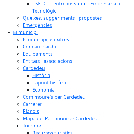
CSETC - Centre de Suport Empresarial i
Tecnològic
Queixes, suggeriments i propostes
Emergències
El municipi
El municipi, en xifres
Com arribar-hi
Equipaments
Entitats i associacions
Cardedeu
Història
L'apunt històric
Economia
Com moure's per Cardedeu
Carrerer
Plànols
Mapa del Patrimoni de Cardedeu
Turisme
Recursos turístics