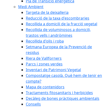
Pla de Transició energètica
Medi Ambient
Targeta de la deixalleria
Reducció de la taxa d'escombraries
Recollida a domicili de la fracció vegetal
Recollida de voluminosos a domicili,
trastos vells i andròmines
Recollida d'olis i roba
Setmana Europea de la Prevenció de
residus
Riera de Vallforners
Parcs i zones verdes
Inventari de Patrimoni Vegetal
Compostatge casolà. Què hem de tenir en
compte?
Mapa de contenidors
Tractaments fitosanitaris i herbicides
Decàleg de bones pràctiques ambientals
Consells