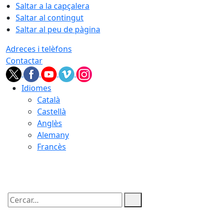
Saltar a la capçalera
Saltar al contingut
Saltar al peu de pàgina
Adreces i telèfons
Contactar
Idiomes
Català
Castellà
Anglès
Alemany
Francès
08.08.2026 | 09:56
Cercar: