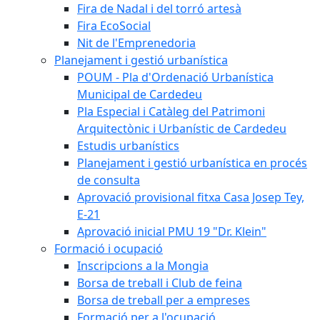
Fira de Nadal i del torró artesà
Fira EcoSocial
Nit de l'Emprenedoria
Planejament i gestió urbanística
POUM - Pla d'Ordenació Urbanística
Municipal de Cardedeu
Pla Especial i Catàleg del Patrimoni
Arquitectònic i Urbanístic de Cardedeu
Estudis urbanístics
Planejament i gestió urbanística en procés
de consulta
Aprovació provisional fitxa Casa Josep Tey,
E-21
Aprovació inicial PMU 19 "Dr. Klein"
Formació i ocupació
Inscripcions a la Mongia
Borsa de treball i Club de feina
Borsa de treball per a empreses
Formació per a l'ocupació