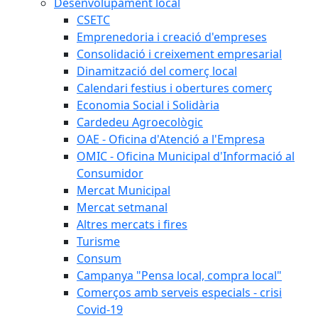
Desenvolupament local
CSETC
Emprenedoria i creació d'empreses
Consolidació i creixement empresarial
Dinamització del comerç local
Calendari festius i obertures comerç
Economia Social i Solidària
Cardedeu Agroecològic
OAE - Oficina d'Atenció a l'Empresa
OMIC - Oficina Municipal d'Informació al
Consumidor
Mercat Municipal
Mercat setmanal
Altres mercats i fires
Turisme
Consum
Campanya "Pensa local, compra local"
Comerços amb serveis especials - crisi
Covid-19