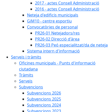
2017 - actes Consell Administració
2016 - actes Consell Administració
Neteja d'edificis municipals
GiM10 - centre esportiu
Convocatòries de personal
PR26-01 Netejadors/res
PR26-02 Direcció d'àrea
PR26-03 Peó especialitzat/da de neteja
Sistema intern d'informació
Serveis i tràmits
Oficines municipals - Punts d'informació
ciutadana
Tràmits
Serveis
Subvencions
Subvencions 2026
Subvencions 2025
Subvencions 2024
Subvencions 2023