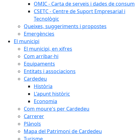
OMIC - Carta de serveis i dades de consum
CSETC - Centre de Suport Empresarial i
Tecnològic
Queixes, suggeriments i propostes
Emergències
El municipi
El municipi, en xifres
Com arribar-hi
Equipaments
Entitats i associacions
Cardedeu
Història
L'apunt històric
Economia
Com moure's per Cardedeu
Carrerer
Plànols
Mapa del Patrimoni de Cardedeu
Turisme