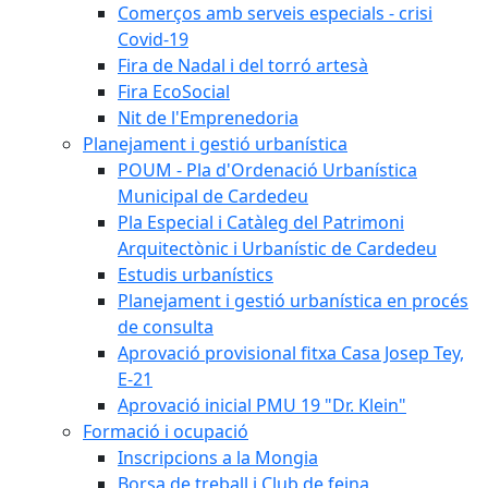
Comerços amb serveis especials - crisi
Covid-19
Fira de Nadal i del torró artesà
Fira EcoSocial
Nit de l'Emprenedoria
Planejament i gestió urbanística
POUM - Pla d'Ordenació Urbanística
Municipal de Cardedeu
Pla Especial i Catàleg del Patrimoni
Arquitectònic i Urbanístic de Cardedeu
Estudis urbanístics
Planejament i gestió urbanística en procés
de consulta
Aprovació provisional fitxa Casa Josep Tey,
E-21
Aprovació inicial PMU 19 "Dr. Klein"
Formació i ocupació
Inscripcions a la Mongia
Borsa de treball i Club de feina