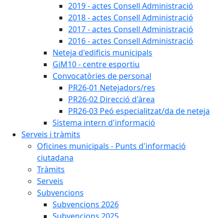
2019 - actes Consell Administració
2018 - actes Consell Administració
2017 - actes Consell Administració
2016 - actes Consell Administració
Neteja d'edificis municipals
GiM10 - centre esportiu
Convocatòries de personal
PR26-01 Netejadors/res
PR26-02 Direcció d'àrea
PR26-03 Peó especialitzat/da de neteja
Sistema intern d'informació
Serveis i tràmits
Oficines municipals - Punts d'informació
ciutadana
Tràmits
Serveis
Subvencions
Subvencions 2026
Subvencions 2025