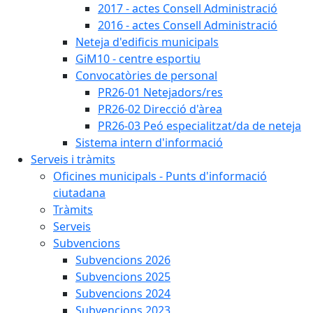
2017 - actes Consell Administració
2016 - actes Consell Administració
Neteja d'edificis municipals
GiM10 - centre esportiu
Convocatòries de personal
PR26-01 Netejadors/res
PR26-02 Direcció d'àrea
PR26-03 Peó especialitzat/da de neteja
Sistema intern d'informació
Serveis i tràmits
Oficines municipals - Punts d'informació
ciutadana
Tràmits
Serveis
Subvencions
Subvencions 2026
Subvencions 2025
Subvencions 2024
Subvencions 2023