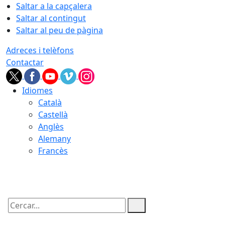
Saltar a la capçalera
Saltar al contingut
Saltar al peu de pàgina
Adreces i telèfons
Contactar
Idiomes
Català
Castellà
Anglès
Alemany
Francès
07.08.2026 | 20:38
Cercar: