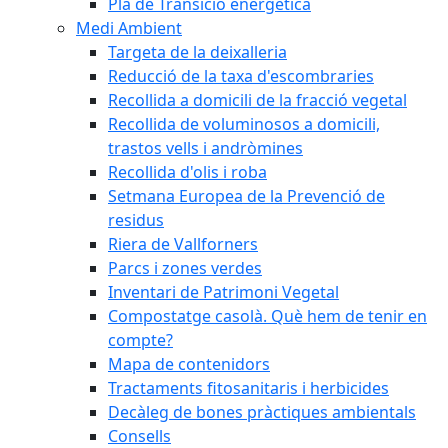
Pla de Transició energètica
Medi Ambient
Targeta de la deixalleria
Reducció de la taxa d'escombraries
Recollida a domicili de la fracció vegetal
Recollida de voluminosos a domicili,
trastos vells i andròmines
Recollida d'olis i roba
Setmana Europea de la Prevenció de
residus
Riera de Vallforners
Parcs i zones verdes
Inventari de Patrimoni Vegetal
Compostatge casolà. Què hem de tenir en
compte?
Mapa de contenidors
Tractaments fitosanitaris i herbicides
Decàleg de bones pràctiques ambientals
Consells