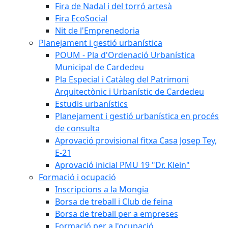
Fira de Nadal i del torró artesà
Fira EcoSocial
Nit de l'Emprenedoria
Planejament i gestió urbanística
POUM - Pla d'Ordenació Urbanística
Municipal de Cardedeu
Pla Especial i Catàleg del Patrimoni
Arquitectònic i Urbanístic de Cardedeu
Estudis urbanístics
Planejament i gestió urbanística en procés
de consulta
Aprovació provisional fitxa Casa Josep Tey,
E-21
Aprovació inicial PMU 19 "Dr. Klein"
Formació i ocupació
Inscripcions a la Mongia
Borsa de treball i Club de feina
Borsa de treball per a empreses
Formació per a l'ocupació