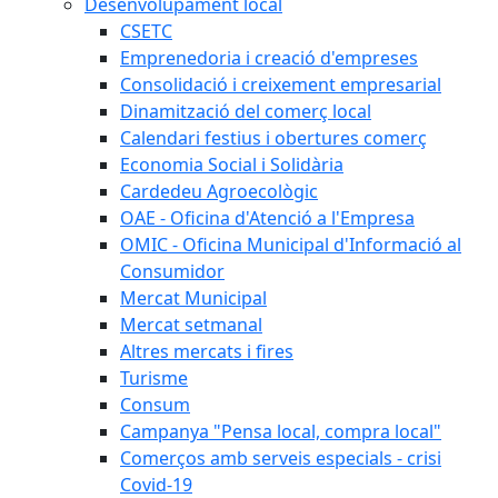
Desenvolupament local
CSETC
Emprenedoria i creació d'empreses
Consolidació i creixement empresarial
Dinamització del comerç local
Calendari festius i obertures comerç
Economia Social i Solidària
Cardedeu Agroecològic
OAE - Oficina d'Atenció a l'Empresa
OMIC - Oficina Municipal d'Informació al
Consumidor
Mercat Municipal
Mercat setmanal
Altres mercats i fires
Turisme
Consum
Campanya "Pensa local, compra local"
Comerços amb serveis especials - crisi
Covid-19