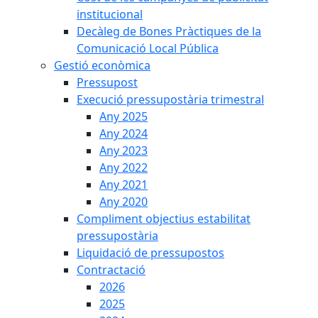
institucional
Decàleg de Bones Pràctiques de la
Comunicació Local Pública
Gestió econòmica
Pressupost
Execució pressupostària trimestral
Any 2025
Any 2024
Any 2023
Any 2022
Any 2021
Any 2020
Compliment objectius estabilitat
pressupostària
Liquidació de pressupostos
Contractació
2026
2025