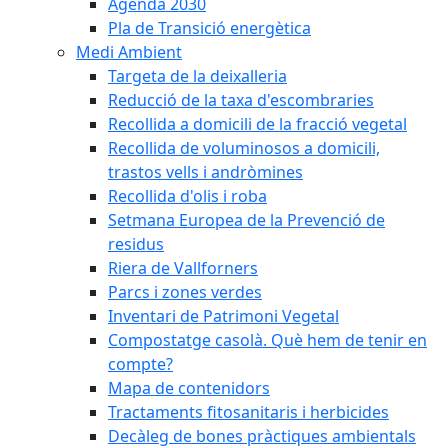
Agenda 2030
Pla de Transició energètica
Medi Ambient
Targeta de la deixalleria
Reducció de la taxa d'escombraries
Recollida a domicili de la fracció vegetal
Recollida de voluminosos a domicili,
trastos vells i andròmines
Recollida d'olis i roba
Setmana Europea de la Prevenció de
residus
Riera de Vallforners
Parcs i zones verdes
Inventari de Patrimoni Vegetal
Compostatge casolà. Què hem de tenir en
compte?
Mapa de contenidors
Tractaments fitosanitaris i herbicides
Decàleg de bones pràctiques ambientals