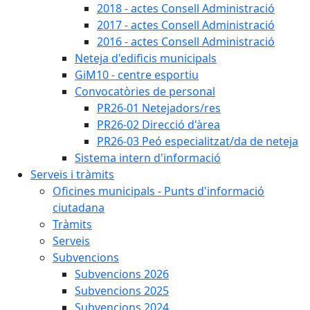
2018 - actes Consell Administració
2017 - actes Consell Administració
2016 - actes Consell Administració
Neteja d'edificis municipals
GiM10 - centre esportiu
Convocatòries de personal
PR26-01 Netejadors/res
PR26-02 Direcció d'àrea
PR26-03 Peó especialitzat/da de neteja
Sistema intern d'informació
Serveis i tràmits
Oficines municipals - Punts d'informació
ciutadana
Tràmits
Serveis
Subvencions
Subvencions 2026
Subvencions 2025
Subvencions 2024