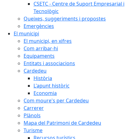
CSETC - Centre de Suport Empresarial i
Tecnològic
Queixes, suggeriments i propostes
Emergències
El municipi
El municipi, en xifres
Com arribar-hi
Equipaments
Entitats i associacions
Cardedeu
Història
L'apunt històric
Economia
Com moure's per Cardedeu
Carrerer
Plànols
Mapa del Patrimoni de Cardedeu
Turisme
Recursos turístics