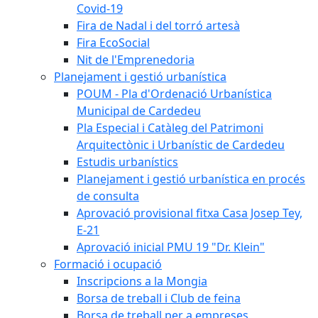
Covid-19
Fira de Nadal i del torró artesà
Fira EcoSocial
Nit de l'Emprenedoria
Planejament i gestió urbanística
POUM - Pla d'Ordenació Urbanística
Municipal de Cardedeu
Pla Especial i Catàleg del Patrimoni
Arquitectònic i Urbanístic de Cardedeu
Estudis urbanístics
Planejament i gestió urbanística en procés
de consulta
Aprovació provisional fitxa Casa Josep Tey,
E-21
Aprovació inicial PMU 19 "Dr. Klein"
Formació i ocupació
Inscripcions a la Mongia
Borsa de treball i Club de feina
Borsa de treball per a empreses