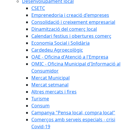
Desenvolupament local
CSETC
Emprenedoria i creació d'empreses
Consolidació i creixement empresarial
Dinamització del comerç local
Calendari festius i obertures comerç
Economia Social i Solidària
Cardedeu Agroecològic
OAE - Oficina d'Atenció a l'Empresa
OMIC - Oficina Municipal d'Informació al
Consumidor
Mercat Municipal
Mercat setmanal
Altres mercats i fires
Turisme
Consum
Campanya "Pensa local, compra local"
Comerços amb serveis especials - crisi
Covid-19