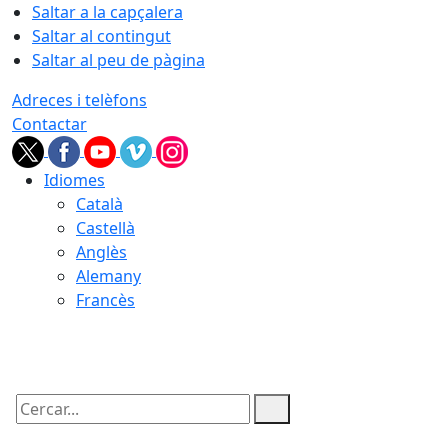
Saltar a la capçalera
Saltar al contingut
Saltar al peu de pàgina
Adreces i telèfons
Contactar
Idiomes
Català
Castellà
Anglès
Alemany
Francès
06.08.2026 | 14:18
Cercar: