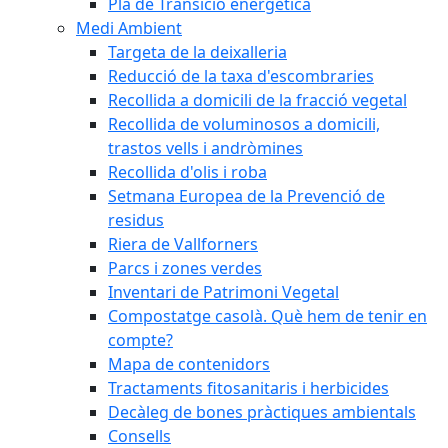
Pla de Transició energètica
Medi Ambient
Targeta de la deixalleria
Reducció de la taxa d'escombraries
Recollida a domicili de la fracció vegetal
Recollida de voluminosos a domicili,
trastos vells i andròmines
Recollida d'olis i roba
Setmana Europea de la Prevenció de
residus
Riera de Vallforners
Parcs i zones verdes
Inventari de Patrimoni Vegetal
Compostatge casolà. Què hem de tenir en
compte?
Mapa de contenidors
Tractaments fitosanitaris i herbicides
Decàleg de bones pràctiques ambientals
Consells