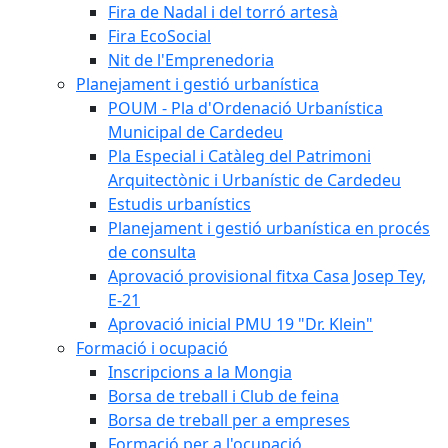
Fira de Nadal i del torró artesà
Fira EcoSocial
Nit de l'Emprenedoria
Planejament i gestió urbanística
POUM - Pla d'Ordenació Urbanística
Municipal de Cardedeu
Pla Especial i Catàleg del Patrimoni
Arquitectònic i Urbanístic de Cardedeu
Estudis urbanístics
Planejament i gestió urbanística en procés
de consulta
Aprovació provisional fitxa Casa Josep Tey,
E-21
Aprovació inicial PMU 19 "Dr. Klein"
Formació i ocupació
Inscripcions a la Mongia
Borsa de treball i Club de feina
Borsa de treball per a empreses
Formació per a l'ocupació