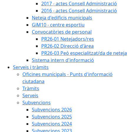
2017 - actes Consell Administració
2016 - actes Consell Administració
Neteja d'edificis municipals
GiM10 - centre esportiu
Convocatòries de personal
PR26-01 Netejadors/res
PR26-02 Direcció d'àrea
PR26-03 Peó especialitzat/da de neteja
Sistema intern d'informació
Serveis i tràmits
Oficines municipals - Punts d'informació
ciutadana
Tràmits
Serveis
Subvencions
Subvencions 2026
Subvencions 2025
Subvencions 2024
Subvencions 2023