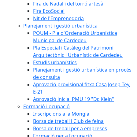
Fira de Nadal i del torró artesà
Fira EcoSocial
Nit de l'Emprenedoria
Planejament i gestió urbanística
POUM - Pla d'Ordenació Urbanística
Municipal de Cardedeu
Pla Especial i Catàleg del Patrimoni
Arquitectònic i Urbanístic de Cardedeu
Estudis urbanístics
Planejament i gestió urbanística en procés
de consulta
Aprovació provisional fitxa Casa Josep Tey,
E-21
Aprovació inicial PMU 19 "Dr. Klein"
Formació i ocupació
Inscripcions a la Mongia
Borsa de treball i Club de feina
Borsa de treball per a empreses
Formació per a l'ocupació