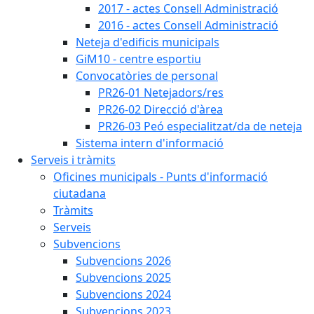
2017 - actes Consell Administració
2016 - actes Consell Administració
Neteja d'edificis municipals
GiM10 - centre esportiu
Convocatòries de personal
PR26-01 Netejadors/res
PR26-02 Direcció d'àrea
PR26-03 Peó especialitzat/da de neteja
Sistema intern d'informació
Serveis i tràmits
Oficines municipals - Punts d'informació
ciutadana
Tràmits
Serveis
Subvencions
Subvencions 2026
Subvencions 2025
Subvencions 2024
Subvencions 2023