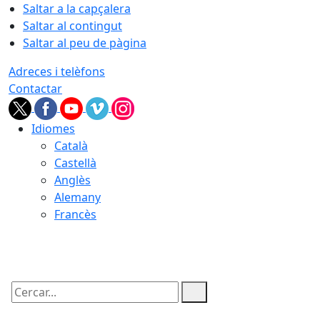
Saltar a la capçalera
Saltar al contingut
Saltar al peu de pàgina
Adreces i telèfons
Contactar
Idiomes
Català
Castellà
Anglès
Alemany
Francès
07.08.2026 | 10:17
Cercar: