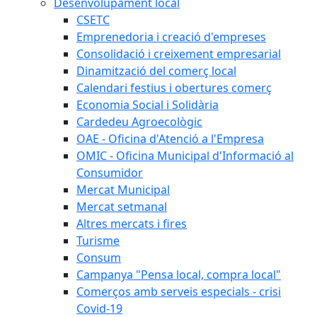
Desenvolupament local
CSETC
Emprenedoria i creació d'empreses
Consolidació i creixement empresarial
Dinamització del comerç local
Calendari festius i obertures comerç
Economia Social i Solidària
Cardedeu Agroecològic
OAE - Oficina d'Atenció a l'Empresa
OMIC - Oficina Municipal d'Informació al
Consumidor
Mercat Municipal
Mercat setmanal
Altres mercats i fires
Turisme
Consum
Campanya "Pensa local, compra local"
Comerços amb serveis especials - crisi
Covid-19