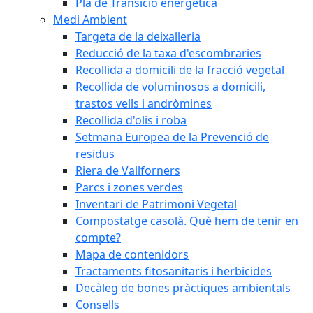
Pla de Transició energètica
Medi Ambient
Targeta de la deixalleria
Reducció de la taxa d'escombraries
Recollida a domicili de la fracció vegetal
Recollida de voluminosos a domicili,
trastos vells i andròmines
Recollida d'olis i roba
Setmana Europea de la Prevenció de
residus
Riera de Vallforners
Parcs i zones verdes
Inventari de Patrimoni Vegetal
Compostatge casolà. Què hem de tenir en
compte?
Mapa de contenidors
Tractaments fitosanitaris i herbicides
Decàleg de bones pràctiques ambientals
Consells