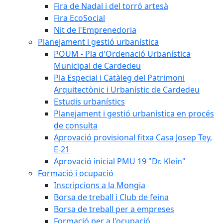
Fira de Nadal i del torró artesà
Fira EcoSocial
Nit de l'Emprenedoria
Planejament i gestió urbanística
POUM - Pla d'Ordenació Urbanística
Municipal de Cardedeu
Pla Especial i Catàleg del Patrimoni
Arquitectònic i Urbanístic de Cardedeu
Estudis urbanístics
Planejament i gestió urbanística en procés
de consulta
Aprovació provisional fitxa Casa Josep Tey,
E-21
Aprovació inicial PMU 19 "Dr. Klein"
Formació i ocupació
Inscripcions a la Mongia
Borsa de treball i Club de feina
Borsa de treball per a empreses
Formació per a l'ocupació