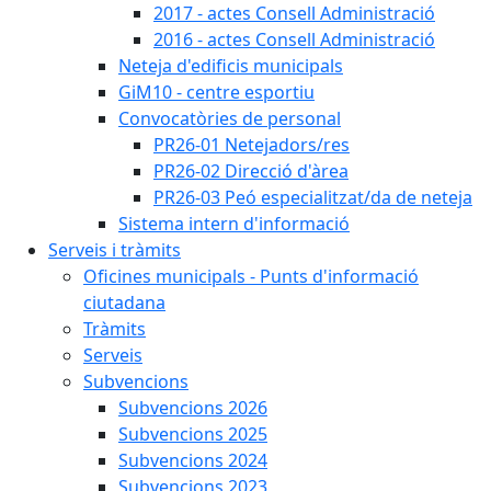
2017 - actes Consell Administració
2016 - actes Consell Administració
Neteja d'edificis municipals
GiM10 - centre esportiu
Convocatòries de personal
PR26-01 Netejadors/res
PR26-02 Direcció d'àrea
PR26-03 Peó especialitzat/da de neteja
Sistema intern d'informació
Serveis i tràmits
Oficines municipals - Punts d'informació
ciutadana
Tràmits
Serveis
Subvencions
Subvencions 2026
Subvencions 2025
Subvencions 2024
Subvencions 2023