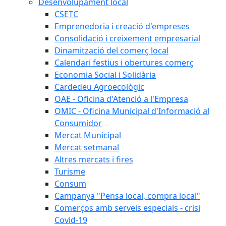
Desenvolupament local
CSETC
Emprenedoria i creació d'empreses
Consolidació i creixement empresarial
Dinamització del comerç local
Calendari festius i obertures comerç
Economia Social i Solidària
Cardedeu Agroecològic
OAE - Oficina d'Atenció a l'Empresa
OMIC - Oficina Municipal d'Informació al
Consumidor
Mercat Municipal
Mercat setmanal
Altres mercats i fires
Turisme
Consum
Campanya "Pensa local, compra local"
Comerços amb serveis especials - crisi
Covid-19