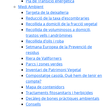
Pla de Transició energètica
Medi Ambient
Targeta de la deixalleria
Reducció de la taxa d'escombraries
Recollida a domicili de la fracció vegetal
Recollida de voluminosos a domicili,
trastos vells i andròmines
Recollida d'olis i roba
Setmana Europea de la Prevenció de
residus
Riera de Vallforners
Parcs i zones verdes
Inventari de Patrimoni Vegetal
Compostatge casolà. Què hem de tenir en
compte?
Mapa de contenidors
Tractaments fitosanitaris i herbicides
Decàleg de bones pràctiques ambientals
Consells