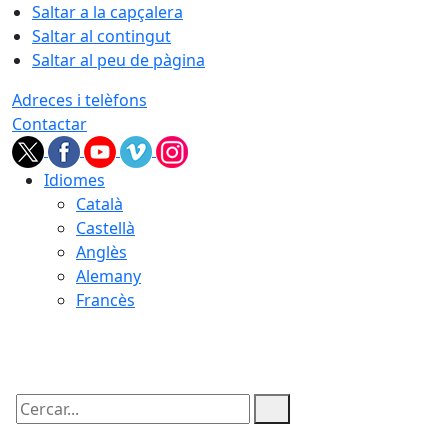
Saltar a la capçalera
Saltar al contingut
Saltar al peu de pàgina
Adreces i telèfons
Contactar
Idiomes
Català
Castellà
Anglès
Alemany
Francès
06.08.2026 | 16:39
Cercar: