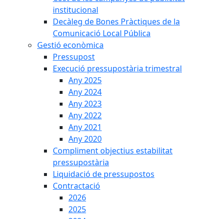
institucional
Decàleg de Bones Pràctiques de la
Comunicació Local Pública
Gestió econòmica
Pressupost
Execució pressupostària trimestral
Any 2025
Any 2024
Any 2023
Any 2022
Any 2021
Any 2020
Compliment objectius estabilitat
pressupostària
Liquidació de pressupostos
Contractació
2026
2025