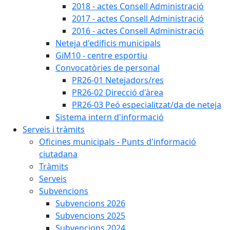
2018 - actes Consell Administració
2017 - actes Consell Administració
2016 - actes Consell Administració
Neteja d'edificis municipals
GiM10 - centre esportiu
Convocatòries de personal
PR26-01 Netejadors/res
PR26-02 Direcció d'àrea
PR26-03 Peó especialitzat/da de neteja
Sistema intern d'informació
Serveis i tràmits
Oficines municipals - Punts d'informació
ciutadana
Tràmits
Serveis
Subvencions
Subvencions 2026
Subvencions 2025
Subvencions 2024