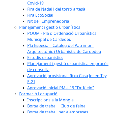
Covid-19
Fira de Nadal i del torró artesà
Fira EcoSocial
Nit de l'Emprenedoria
Planejament i gestió urbanística
POUM - Pla d'Ordenació Urbanística
Municipal de Cardedeu
Pla Especial i Catàleg del Patrimoni
Arquitectònic i Urbanístic de Cardedeu
Estudis urbanístics
Planejament i gestió urbanística en procés
de consulta
Aprovació provisional fitxa Casa Josep Tey,
E-21
Aprovació inicial PMU 19 "Dr. Klein"
Formació i ocupació
Inscripcions a la Mongia
Borsa de treball i Club de feina
Borsa de treball per a empreses