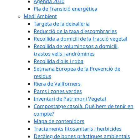
Agenda 2030
Pla de Transició energètica
Medi Ambient
Targeta de la deixalleria
Reducció de la taxa d'escombraries
Recollida a domicili de la fracció vegetal
Recollida de voluminosos a domicili,
trastos vells i andròmines
Recollida d'olis i roba
Setmana Europea de la Prevenció de
residus
Riera de Vallforners
Parcs i zones verdes
Inventari de Patrimoni Vegetal
Compostatge casolà. Què hem de tenir en
compte?
Mapa de contenidors
Tractaments fitosanitaris i herbicides
Decàleg de bones pràctiques ambientals