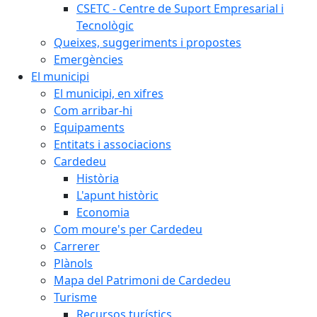
CSETC - Centre de Suport Empresarial i
Tecnològic
Queixes, suggeriments i propostes
Emergències
El municipi
El municipi, en xifres
Com arribar-hi
Equipaments
Entitats i associacions
Cardedeu
Història
L'apunt històric
Economia
Com moure's per Cardedeu
Carrerer
Plànols
Mapa del Patrimoni de Cardedeu
Turisme
Recursos turístics