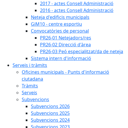
2017 - actes Consell Administració
2016 - actes Consell Administració
Neteja d'edificis municipals
GiM10 - centre esportiu
Convocatòries de personal
PR26-01 Netejadors/res
PR26-02 Direcció d'àrea
PR26-03 Peó especialitzat/da de neteja
Sistema intern d'informació
Serveis i tràmits
Oficines municipals - Punts d'informació
ciutadana
Tràmits
Serveis
Subvencions
Subvencions 2026
Subvencions 2025
Subvencions 2024
Subvencions 2023