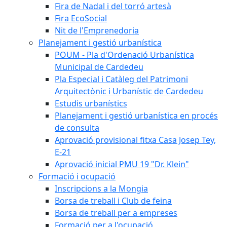
Fira de Nadal i del torró artesà
Fira EcoSocial
Nit de l'Emprenedoria
Planejament i gestió urbanística
POUM - Pla d'Ordenació Urbanística
Municipal de Cardedeu
Pla Especial i Catàleg del Patrimoni
Arquitectònic i Urbanístic de Cardedeu
Estudis urbanístics
Planejament i gestió urbanística en procés
de consulta
Aprovació provisional fitxa Casa Josep Tey,
E-21
Aprovació inicial PMU 19 "Dr. Klein"
Formació i ocupació
Inscripcions a la Mongia
Borsa de treball i Club de feina
Borsa de treball per a empreses
Formació per a l'ocupació