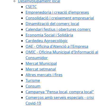
Desenvolupament local
CSETC
Emprenedoria i creació d'empreses
Consolidació i creixement empresarial
Dinamització del comerç local
Calendari festius i obertures comerç
Economia Social i Solidària
Cardedeu Agroecològic
OAE - Oficina d'Atenció a l'Empresa
OMIC - Oficina Municipal d'Informació al
Consumidor
Mercat Municipal
Mercat setmanal
Altres mercats i fires
Turisme
Consum
Campanya "Pensa local, compra local"
Comerços amb serveis especials - crisi
Covid-19