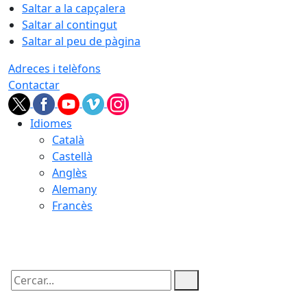
Saltar a la capçalera
Saltar al contingut
Saltar al peu de pàgina
Adreces i telèfons
Contactar
Idiomes
Català
Castellà
Anglès
Alemany
Francès
09.08.2026 | 15:51
Cercar: