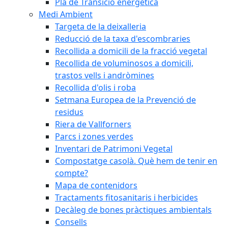
Pla de Transició energètica
Medi Ambient
Targeta de la deixalleria
Reducció de la taxa d'escombraries
Recollida a domicili de la fracció vegetal
Recollida de voluminosos a domicili,
trastos vells i andròmines
Recollida d'olis i roba
Setmana Europea de la Prevenció de
residus
Riera de Vallforners
Parcs i zones verdes
Inventari de Patrimoni Vegetal
Compostatge casolà. Què hem de tenir en
compte?
Mapa de contenidors
Tractaments fitosanitaris i herbicides
Decàleg de bones pràctiques ambientals
Consells