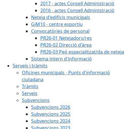
2017 - actes Consell Administració
2016 - actes Consell Administració
Neteja d'edificis municipals
GiM10 - centre esportiu
Convocatòries de personal
PR26-01 Netejadors/res
PR26-02 Direcció d'àrea
PR26-03 Peó especialitzat/da de neteja
Sistema intern d'informació
Serveis i tràmits
Oficines municipals - Punts d'informació
ciutadana
Tràmits
Serveis
Subvencions
Subvencions 2026
Subvencions 2025
Subvencions 2024
Subvencions 2023