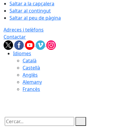
Saltar a la capçalera
Saltar al contingut
Saltar al peu de pàgina
Adreces i telèfons
Contactar
Idiomes
Català
Castellà
Anglès
Alemany
Francès
06.08.2026 | 06:37
Cercar: