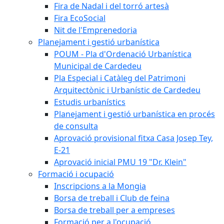
Fira de Nadal i del torró artesà
Fira EcoSocial
Nit de l'Emprenedoria
Planejament i gestió urbanística
POUM - Pla d'Ordenació Urbanística
Municipal de Cardedeu
Pla Especial i Catàleg del Patrimoni
Arquitectònic i Urbanístic de Cardedeu
Estudis urbanístics
Planejament i gestió urbanística en procés
de consulta
Aprovació provisional fitxa Casa Josep Tey,
E-21
Aprovació inicial PMU 19 "Dr. Klein"
Formació i ocupació
Inscripcions a la Mongia
Borsa de treball i Club de feina
Borsa de treball per a empreses
Formació per a l'ocupació