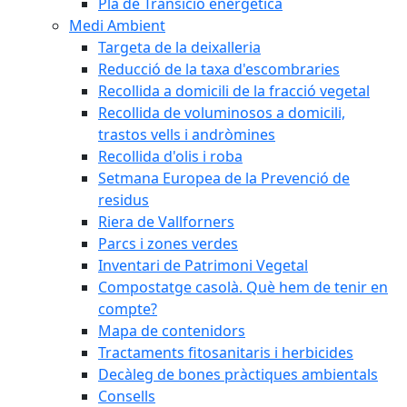
Pla de Transició energètica
Medi Ambient
Targeta de la deixalleria
Reducció de la taxa d'escombraries
Recollida a domicili de la fracció vegetal
Recollida de voluminosos a domicili,
trastos vells i andròmines
Recollida d'olis i roba
Setmana Europea de la Prevenció de
residus
Riera de Vallforners
Parcs i zones verdes
Inventari de Patrimoni Vegetal
Compostatge casolà. Què hem de tenir en
compte?
Mapa de contenidors
Tractaments fitosanitaris i herbicides
Decàleg de bones pràctiques ambientals
Consells