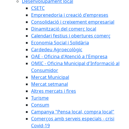
Desenvolupament local
CSETC
Emprenedoria i creació d'empreses
Consolidació i creixement empresarial
Dinamització del comerç local
Calendari festius i obertures comerç
Economia Social i Solidària
Cardedeu Agroecològic
OAE - Oficina d'Atenció a l'Empresa
OMIC - Oficina Municipal d'Informació al
Consumidor
Mercat Municipal
Mercat setmanal
Altres mercats i fires
Turisme
Consum
Campanya "Pensa local, compra local"
Comerços amb serveis especials - crisi
Covid-19