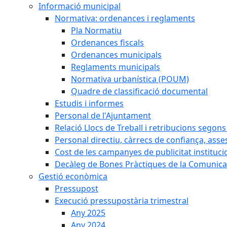
Informació municipal
Normativa: ordenances i reglaments
Pla Normatiu
Ordenances fiscals
Ordenances municipals
Reglaments municipals
Normativa urbanística (POUM)
Quadre de classificació documental
Estudis i informes
Personal de l'Ajuntament
Relació Llocs de Treball i retribucions segon
Personal directiu, càrrecs de confiança, asse
Cost de les campanyes de publicitat instituci
Decàleg de Bones Pràctiques de la Comunicac
Gestió econòmica
Pressupost
Execució pressupostària trimestral
Any 2025
Any 2024