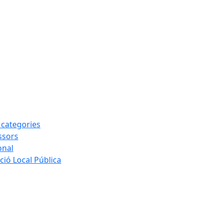
s categories
ssors
onal
ió Local Pública