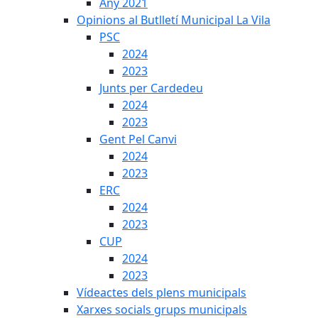
Any 2021
Opinions al Butlletí Municipal La Vila
PSC
2024
2023
Junts per Cardedeu
2024
2023
Gent Pel Canvi
2024
2023
ERC
2024
2023
CUP
2024
2023
Vídeactes dels plens municipals
Xarxes socials grups municipals