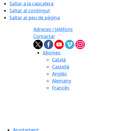
Saltar a la capçalera
Saltar al contingut
Saltar al peu de pàgina
Adreces i telèfons
Contactar
Idiomes
Català
Castellà
Anglès
Alemany
Francès
07.08.2026 | 18:40
Ajuntament