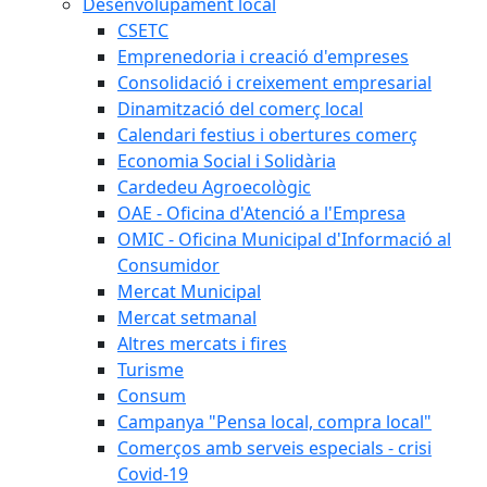
Desenvolupament local
CSETC
Emprenedoria i creació d'empreses
Consolidació i creixement empresarial
Dinamització del comerç local
Calendari festius i obertures comerç
Economia Social i Solidària
Cardedeu Agroecològic
OAE - Oficina d'Atenció a l'Empresa
OMIC - Oficina Municipal d'Informació al
Consumidor
Mercat Municipal
Mercat setmanal
Altres mercats i fires
Turisme
Consum
Campanya "Pensa local, compra local"
Comerços amb serveis especials - crisi
Covid-19