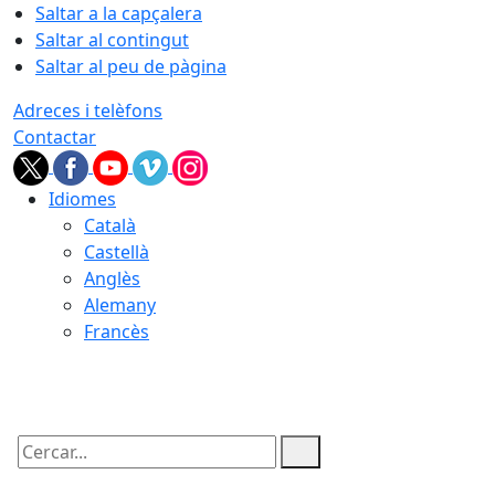
Saltar a la capçalera
Saltar al contingut
Saltar al peu de pàgina
Adreces i telèfons
Contactar
Idiomes
Català
Castellà
Anglès
Alemany
Francès
07.08.2026 | 20:31
Cercar: