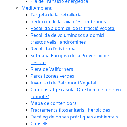
Pla de Transició energètica
Medi Ambient
Targeta de la deixalleria
Reducció de la taxa d'escombraries
Recollida a domicili de la fracció vegetal
Recollida de voluminosos a domicili,
trastos vells i andròmines
Recollida d'olis i roba
Setmana Europea de la Prevenció de
residus
Riera de Vallforners
Parcs i zones verdes
Inventari de Patrimoni Vegetal
Compostatge casolà. Què hem de tenir en
compte?
Mapa de contenidors
Tractaments fitosanitaris i herbicides
Decàleg de bones pràctiques ambientals
Consells