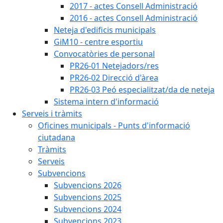
2017 - actes Consell Administració
2016 - actes Consell Administració
Neteja d'edificis municipals
GiM10 - centre esportiu
Convocatòries de personal
PR26-01 Netejadors/res
PR26-02 Direcció d'àrea
PR26-03 Peó especialitzat/da de neteja
Sistema intern d'informació
Serveis i tràmits
Oficines municipals - Punts d'informació
ciutadana
Tràmits
Serveis
Subvencions
Subvencions 2026
Subvencions 2025
Subvencions 2024
Subvencions 2023