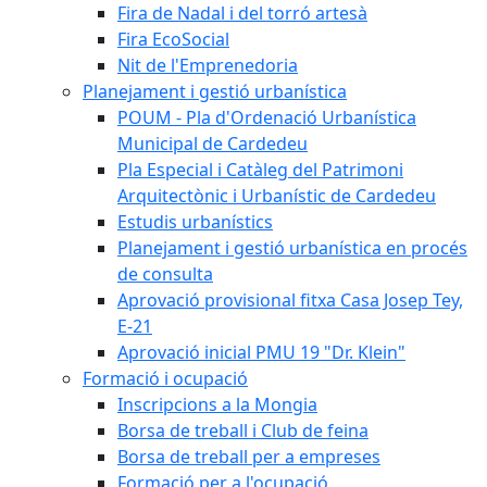
Fira de Nadal i del torró artesà
Fira EcoSocial
Nit de l'Emprenedoria
Planejament i gestió urbanística
POUM - Pla d'Ordenació Urbanística
Municipal de Cardedeu
Pla Especial i Catàleg del Patrimoni
Arquitectònic i Urbanístic de Cardedeu
Estudis urbanístics
Planejament i gestió urbanística en procés
de consulta
Aprovació provisional fitxa Casa Josep Tey,
E-21
Aprovació inicial PMU 19 "Dr. Klein"
Formació i ocupació
Inscripcions a la Mongia
Borsa de treball i Club de feina
Borsa de treball per a empreses
Formació per a l'ocupació