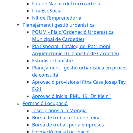
Fira de Nadal i del torró artesà
Fira EcoSocial
Nit de l'Emprenedoria
Planejament i gestió urbanística
POUM - Pla d'Ordenació Urbanística
Municipal de Cardedeu
Pla Especial i Catàleg del Patrimoni
Arquitectònic i Urbanístic de Cardedeu
Estudis urbanístics
Planejament i gestió urbanística en procés
de consulta
Aprovació provisional fitxa Casa Josep Tey,
E-21
Aprovació inicial PMU 19 "Dr. Klein"
Formació i ocupació
Inscripcions a la Mongia
Borsa de treball i Club de feina
Borsa de treball per a empreses
Formació per a l'ocupació