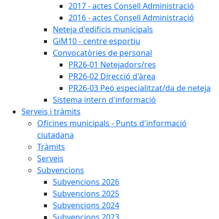
2017 - actes Consell Administració
2016 - actes Consell Administració
Neteja d'edificis municipals
GiM10 - centre esportiu
Convocatòries de personal
PR26-01 Netejadors/res
PR26-02 Direcció d'àrea
PR26-03 Peó especialitzat/da de neteja
Sistema intern d'informació
Serveis i tràmits
Oficines municipals - Punts d'informació
ciutadana
Tràmits
Serveis
Subvencions
Subvencions 2026
Subvencions 2025
Subvencions 2024
Subvencions 2023