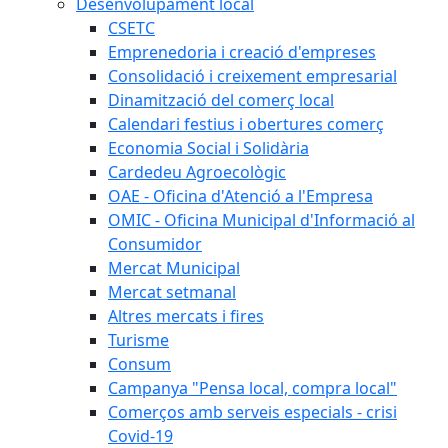
Desenvolupament local
CSETC
Emprenedoria i creació d'empreses
Consolidació i creixement empresarial
Dinamització del comerç local
Calendari festius i obertures comerç
Economia Social i Solidària
Cardedeu Agroecològic
OAE - Oficina d'Atenció a l'Empresa
OMIC - Oficina Municipal d'Informació al
Consumidor
Mercat Municipal
Mercat setmanal
Altres mercats i fires
Turisme
Consum
Campanya "Pensa local, compra local"
Comerços amb serveis especials - crisi
Covid-19