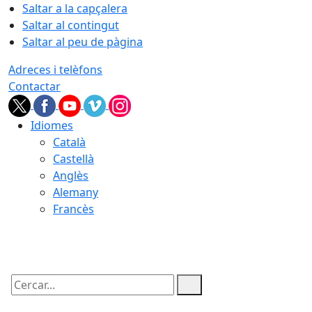
Saltar a la capçalera
Saltar al contingut
Saltar al peu de pàgina
Adreces i telèfons
Contactar
Idiomes
Català
Castellà
Anglès
Alemany
Francès
10.08.2026 | 19:44
Cercar: