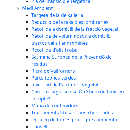
Pla de Transició energètica
Medi Ambient
Targeta de la deixalleria
Reducció de la taxa d'escombraries
Recollida a domicili de la fracció vegetal
Recollida de voluminosos a domicili,
trastos vells i andròmines
Recollida d'olis i roba
Setmana Europea de la Prevenció de
residus
Riera de Vallforners
Parcs i zones verdes
Inventari de Patrimoni Vegetal
Compostatge casolà. Què hem de tenir en
compte?
Mapa de contenidors
Tractaments fitosanitaris i herbicides
Decàleg de bones pràctiques ambientals
Consells