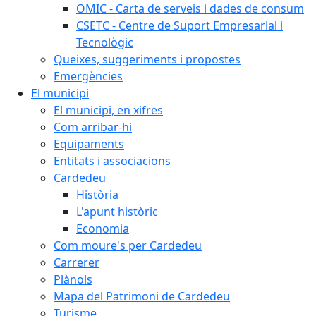
OMIC - Carta de serveis i dades de consum
CSETC - Centre de Suport Empresarial i
Tecnològic
Queixes, suggeriments i propostes
Emergències
El municipi
El municipi, en xifres
Com arribar-hi
Equipaments
Entitats i associacions
Cardedeu
Història
L'apunt històric
Economia
Com moure's per Cardedeu
Carrerer
Plànols
Mapa del Patrimoni de Cardedeu
Turisme