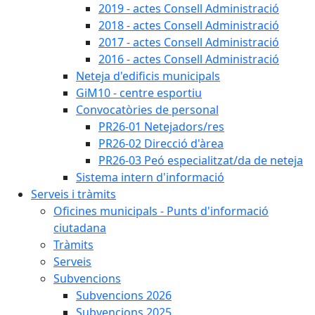
2019 - actes Consell Administració
2018 - actes Consell Administració
2017 - actes Consell Administració
2016 - actes Consell Administració
Neteja d'edificis municipals
GiM10 - centre esportiu
Convocatòries de personal
PR26-01 Netejadors/res
PR26-02 Direcció d'àrea
PR26-03 Peó especialitzat/da de neteja
Sistema intern d'informació
Serveis i tràmits
Oficines municipals - Punts d'informació
ciutadana
Tràmits
Serveis
Subvencions
Subvencions 2026
Subvencions 2025