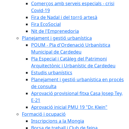
Comerços amb serveis especials - crisi
Covid-19
Fira de Nadal i del torró artesà
Fira EcoSocial
Nit de l'Emprenedoria
Planejament i gestió urbanística
POUM - Pla d'Ordenació Urbanística
Municipal de Cardedeu
Pla Especial i Catàleg del Patrimoni
Arquitectònic i Urbanístic de Cardedeu
Estudis urbanístics
Planejament i gestió urbanística en procés
de consulta
Aprovació provisional fitxa Casa Josep Tey,
E-21
Aprovació inicial PMU 19 "Dr. Klein"
Formació i ocupació
Inscripcions a la Mongia
Borsa de treball i Club de feina