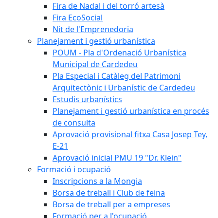
Fira de Nadal i del torró artesà
Fira EcoSocial
Nit de l'Emprenedoria
Planejament i gestió urbanística
POUM - Pla d'Ordenació Urbanística
Municipal de Cardedeu
Pla Especial i Catàleg del Patrimoni
Arquitectònic i Urbanístic de Cardedeu
Estudis urbanístics
Planejament i gestió urbanística en procés
de consulta
Aprovació provisional fitxa Casa Josep Tey,
E-21
Aprovació inicial PMU 19 "Dr. Klein"
Formació i ocupació
Inscripcions a la Mongia
Borsa de treball i Club de feina
Borsa de treball per a empreses
Formació per a l'ocupació