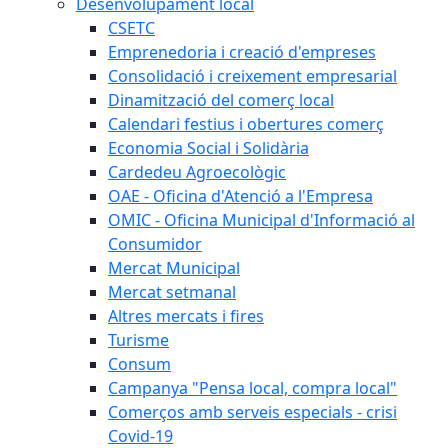
Desenvolupament local
CSETC
Emprenedoria i creació d'empreses
Consolidació i creixement empresarial
Dinamització del comerç local
Calendari festius i obertures comerç
Economia Social i Solidària
Cardedeu Agroecològic
OAE - Oficina d'Atenció a l'Empresa
OMIC - Oficina Municipal d'Informació al
Consumidor
Mercat Municipal
Mercat setmanal
Altres mercats i fires
Turisme
Consum
Campanya "Pensa local, compra local"
Comerços amb serveis especials - crisi
Covid-19