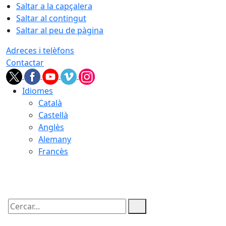
Saltar a la capçalera
Saltar al contingut
Saltar al peu de pàgina
Adreces i telèfons
Contactar
Idiomes
Català
Castellà
Anglès
Alemany
Francès
06.08.2026 | 06:51
Cercar: