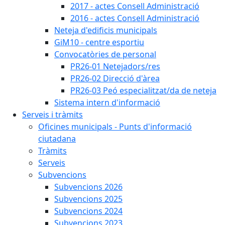
2017 - actes Consell Administració
2016 - actes Consell Administració
Neteja d'edificis municipals
GiM10 - centre esportiu
Convocatòries de personal
PR26-01 Netejadors/res
PR26-02 Direcció d'àrea
PR26-03 Peó especialitzat/da de neteja
Sistema intern d'informació
Serveis i tràmits
Oficines municipals - Punts d'informació
ciutadana
Tràmits
Serveis
Subvencions
Subvencions 2026
Subvencions 2025
Subvencions 2024
Subvencions 2023