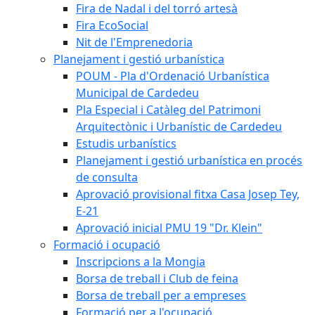
Fira de Nadal i del torró artesà
Fira EcoSocial
Nit de l'Emprenedoria
Planejament i gestió urbanística
POUM - Pla d'Ordenació Urbanística
Municipal de Cardedeu
Pla Especial i Catàleg del Patrimoni
Arquitectònic i Urbanístic de Cardedeu
Estudis urbanístics
Planejament i gestió urbanística en procés
de consulta
Aprovació provisional fitxa Casa Josep Tey,
E-21
Aprovació inicial PMU 19 "Dr. Klein"
Formació i ocupació
Inscripcions a la Mongia
Borsa de treball i Club de feina
Borsa de treball per a empreses
Formació per a l'ocupació