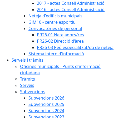
2017 - actes Consell Administració
2016 - actes Consell Administració
Neteja d'edificis municipals
GiM10 - centre esportiu
Convocatòries de personal
PR26-01 Netejadors/res
PR26-02 Direcció d'àrea
PR26-03 Peó especialitzat/da de neteja
Sistema intern d'informació
Serveis i tràmits
Oficines municipals - Punts d'informació
ciutadana
Tràmits
Serveis
Subvencions
Subvencions 2026
Subvencions 2025
Subvencions 2024
Subvencions 2023