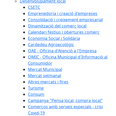
Desenvolupament local
CSETC
Emprenedoria i creació d'empreses
Consolidació i creixement empresarial
Dinamització del comerç local
Calendari festius i obertures comerç
Economia Social i Solidària
Cardedeu Agroecològic
OAE - Oficina d'Atenció a l'Empresa
OMIC - Oficina Municipal d'Informació al
Consumidor
Mercat Municipal
Mercat setmanal
Altres mercats i fires
Turisme
Consum
Campanya "Pensa local, compra local"
Comerços amb serveis especials - crisi
Covid-19