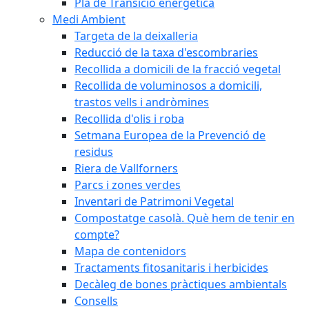
Pla de Transició energètica
Medi Ambient
Targeta de la deixalleria
Reducció de la taxa d'escombraries
Recollida a domicili de la fracció vegetal
Recollida de voluminosos a domicili,
trastos vells i andròmines
Recollida d'olis i roba
Setmana Europea de la Prevenció de
residus
Riera de Vallforners
Parcs i zones verdes
Inventari de Patrimoni Vegetal
Compostatge casolà. Què hem de tenir en
compte?
Mapa de contenidors
Tractaments fitosanitaris i herbicides
Decàleg de bones pràctiques ambientals
Consells