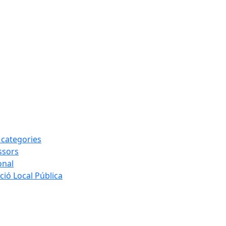
s categories
ssors
onal
ió Local Pública