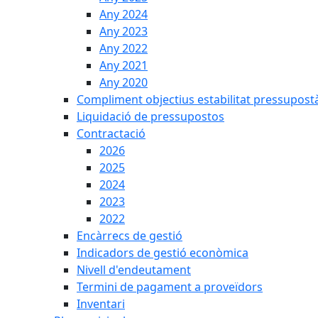
Any 2024
Any 2023
Any 2022
Any 2021
Any 2020
Compliment objectius estabilitat pressupost
Liquidació de pressupostos
Contractació
2026
2025
2024
2023
2022
Encàrrecs de gestió
Indicadors de gestió econòmica
Nivell d'endeutament
Termini de pagament a proveïdors
Inventari