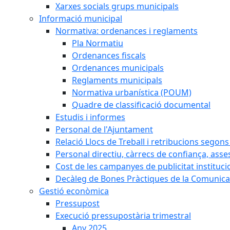
Xarxes socials grups municipals
Informació municipal
Normativa: ordenances i reglaments
Pla Normatiu
Ordenances fiscals
Ordenances municipals
Reglaments municipals
Normativa urbanística (POUM)
Quadre de classificació documental
Estudis i informes
Personal de l'Ajuntament
Relació Llocs de Treball i retribucions segon
Personal directiu, càrrecs de confiança, asse
Cost de les campanyes de publicitat instituci
Decàleg de Bones Pràctiques de la Comunicac
Gestió econòmica
Pressupost
Execució pressupostària trimestral
Any 2025