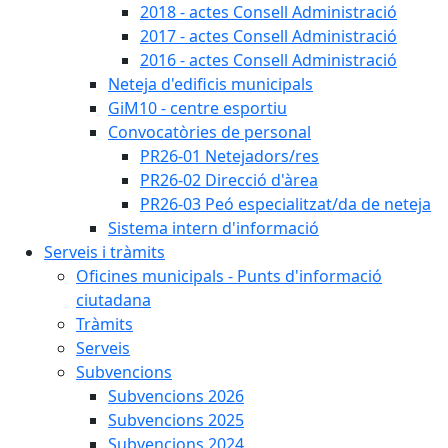
2018 - actes Consell Administració
2017 - actes Consell Administració
2016 - actes Consell Administració
Neteja d'edificis municipals
GiM10 - centre esportiu
Convocatòries de personal
PR26-01 Netejadors/res
PR26-02 Direcció d'àrea
PR26-03 Peó especialitzat/da de neteja
Sistema intern d'informació
Serveis i tràmits
Oficines municipals - Punts d'informació
ciutadana
Tràmits
Serveis
Subvencions
Subvencions 2026
Subvencions 2025
Subvencions 2024