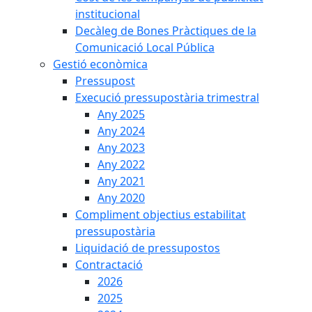
institucional
Decàleg de Bones Pràctiques de la
Comunicació Local Pública
Gestió econòmica
Pressupost
Execució pressupostària trimestral
Any 2025
Any 2024
Any 2023
Any 2022
Any 2021
Any 2020
Compliment objectius estabilitat
pressupostària
Liquidació de pressupostos
Contractació
2026
2025