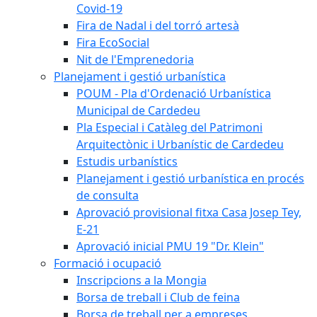
Covid-19
Fira de Nadal i del torró artesà
Fira EcoSocial
Nit de l'Emprenedoria
Planejament i gestió urbanística
POUM - Pla d'Ordenació Urbanística
Municipal de Cardedeu
Pla Especial i Catàleg del Patrimoni
Arquitectònic i Urbanístic de Cardedeu
Estudis urbanístics
Planejament i gestió urbanística en procés
de consulta
Aprovació provisional fitxa Casa Josep Tey,
E-21
Aprovació inicial PMU 19 "Dr. Klein"
Formació i ocupació
Inscripcions a la Mongia
Borsa de treball i Club de feina
Borsa de treball per a empreses