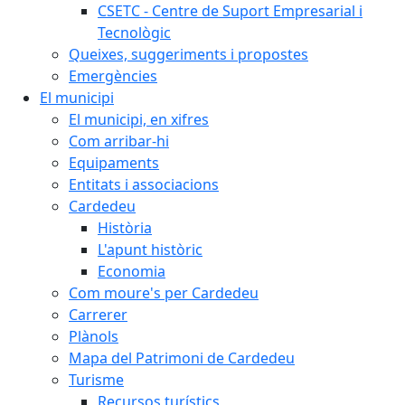
CSETC - Centre de Suport Empresarial i
Tecnològic
Queixes, suggeriments i propostes
Emergències
El municipi
El municipi, en xifres
Com arribar-hi
Equipaments
Entitats i associacions
Cardedeu
Història
L'apunt històric
Economia
Com moure's per Cardedeu
Carrerer
Plànols
Mapa del Patrimoni de Cardedeu
Turisme
Recursos turístics