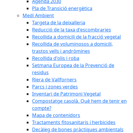
Agenda 2030
Pla de Transició energètica
Medi Ambient
Targeta de la deixalleria
Reducció de la taxa d'escombraries
Recollida a domicili de la fracció vegetal
Recollida de voluminosos a domicili,
trastos vells i andròmines
Recollida d'olis i roba
Setmana Europea de la Prevenció de
residus
Riera de Vallforners
Parcs i zones verdes
Inventari de Patrimoni Vegetal
Compostatge casolà. Què hem de tenir en
compte?
Mapa de contenidors
Tractaments fitosanitaris i herbicides
Decàleg de bones pràctiques ambientals