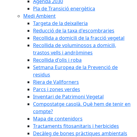
Agenda 2030
Pla de Transició energètica
Medi Ambient
Targeta de la deixalleria
Reducció de la taxa d'escombraries
Recollida a domicili de la fracció vegetal
Recollida de voluminosos a domicili,
trastos vells i andròmines
Recollida d'olis i roba
Setmana Europea de la Prevenció de
residus
Riera de Vallforners
Parcs i zones verdes
Inventari de Patrimoni Vegetal
Compostatge casolà. Què hem de tenir en
compte?
Mapa de contenidors
Tractaments fitosanitaris i herbicides
Decàleg de bones pràctiques ambientals