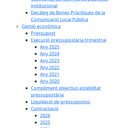
institucional
Decàleg de Bones Pràctiques de la
Comunicació Local Pública
Gestió econòmica
Pressupost
Execució pressupostària trimestral
Any 2025
Any 2024
Any 2023
Any 2022
Any 2021
Any 2020
Compliment objectius estabilitat
pressupostària
Liquidació de pressupostos
Contractació
2026
2025