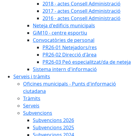
2018 - actes Consell Administració
2017 - actes Consell Administració
2016 - actes Consell Administració
Neteja d'edificis municipals
GiM10 - centre esportiu
Convocatòries de personal
PR26-01 Netejadors/res
PR26-02 Direcció d'àrea
PR26-03 Peó especialitzat/da de neteja
Sistema intern d'informació
Serveis i tràmits
Oficines municipals - Punts d'informació
ciutadana
Tràmits
Serveis
Subvencions
Subvencions 2026
Subvencions 2025
Subvencions 2024