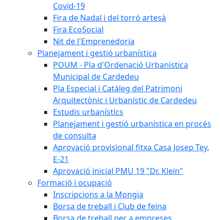
Covid-19
Fira de Nadal i del torró artesà
Fira EcoSocial
Nit de l'Emprenedoria
Planejament i gestió urbanística
POUM - Pla d'Ordenació Urbanística
Municipal de Cardedeu
Pla Especial i Catàleg del Patrimoni
Arquitectònic i Urbanístic de Cardedeu
Estudis urbanístics
Planejament i gestió urbanística en procés
de consulta
Aprovació provisional fitxa Casa Josep Tey,
E-21
Aprovació inicial PMU 19 "Dr. Klein"
Formació i ocupació
Inscripcions a la Mongia
Borsa de treball i Club de feina
Borsa de treball per a empreses