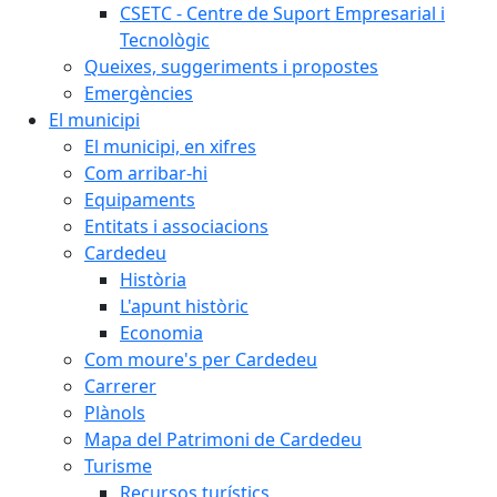
CSETC - Centre de Suport Empresarial i
Tecnològic
Queixes, suggeriments i propostes
Emergències
El municipi
El municipi, en xifres
Com arribar-hi
Equipaments
Entitats i associacions
Cardedeu
Història
L'apunt històric
Economia
Com moure's per Cardedeu
Carrerer
Plànols
Mapa del Patrimoni de Cardedeu
Turisme
Recursos turístics