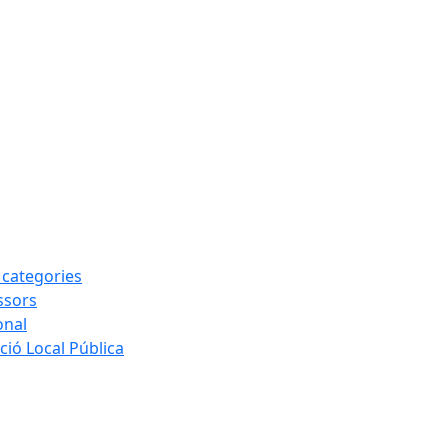
s categories
ssors
onal
ió Local Pública