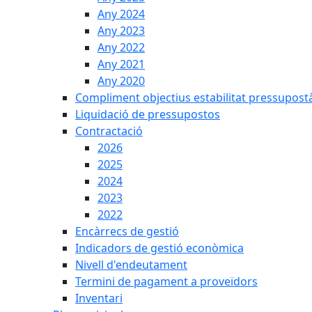
Any 2024
Any 2023
Any 2022
Any 2021
Any 2020
Compliment objectius estabilitat pressupost
Liquidació de pressupostos
Contractació
2026
2025
2024
2023
2022
Encàrrecs de gestió
Indicadors de gestió econòmica
Nivell d'endeutament
Termini de pagament a proveïdors
Inventari