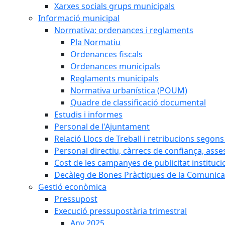
Xarxes socials grups municipals
Informació municipal
Normativa: ordenances i reglaments
Pla Normatiu
Ordenances fiscals
Ordenances municipals
Reglaments municipals
Normativa urbanística (POUM)
Quadre de classificació documental
Estudis i informes
Personal de l'Ajuntament
Relació Llocs de Treball i retribucions segon
Personal directiu, càrrecs de confiança, asse
Cost de les campanyes de publicitat instituci
Decàleg de Bones Pràctiques de la Comunicac
Gestió econòmica
Pressupost
Execució pressupostària trimestral
Any 2025