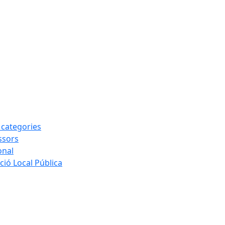
s categories
ssors
onal
ió Local Pública