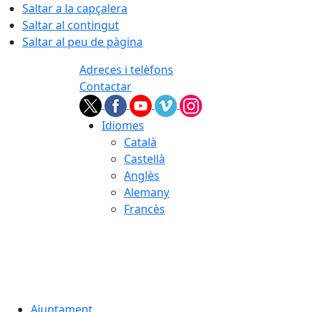
Saltar a la capçalera
Saltar al contingut
Saltar al peu de pàgina
Adreces i telèfons
Contactar
Idiomes
Català
Castellà
Anglès
Alemany
Francès
08.08.2026 | 17:39
Ajuntament