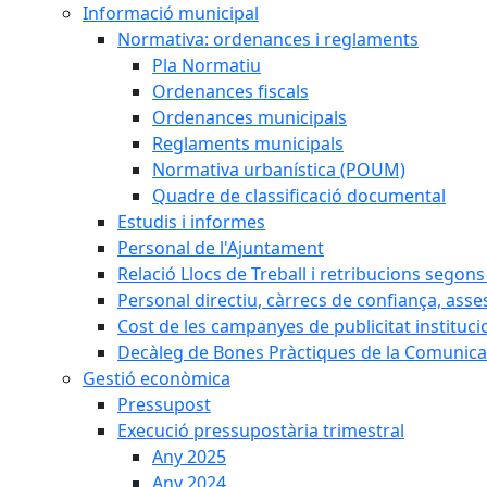
Informació municipal
Normativa: ordenances i reglaments
Pla Normatiu
Ordenances fiscals
Ordenances municipals
Reglaments municipals
Normativa urbanística (POUM)
Quadre de classificació documental
Estudis i informes
Personal de l'Ajuntament
Relació Llocs de Treball i retribucions segon
Personal directiu, càrrecs de confiança, asse
Cost de les campanyes de publicitat instituci
Decàleg de Bones Pràctiques de la Comunicac
Gestió econòmica
Pressupost
Execució pressupostària trimestral
Any 2025
Any 2024