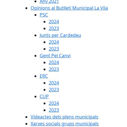
Any 2021
Opinions al Butlletí Municipal La Vila
PSC
2024
2023
Junts per Cardedeu
2024
2023
Gent Pel Canvi
2024
2023
ERC
2024
2023
CUP
2024
2023
Vídeactes dels plens municipals
Xarxes socials grups municipals