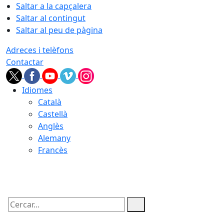
Saltar a la capçalera
Saltar al contingut
Saltar al peu de pàgina
Adreces i telèfons
Contactar
Idiomes
Català
Castellà
Anglès
Alemany
Francès
06.08.2026 | 21:31
Cercar: