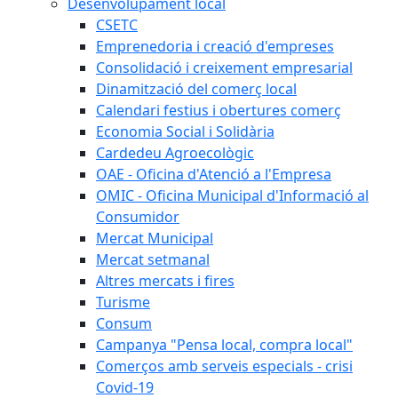
Desenvolupament local
CSETC
Emprenedoria i creació d'empreses
Consolidació i creixement empresarial
Dinamització del comerç local
Calendari festius i obertures comerç
Economia Social i Solidària
Cardedeu Agroecològic
OAE - Oficina d'Atenció a l'Empresa
OMIC - Oficina Municipal d'Informació al
Consumidor
Mercat Municipal
Mercat setmanal
Altres mercats i fires
Turisme
Consum
Campanya "Pensa local, compra local"
Comerços amb serveis especials - crisi
Covid-19