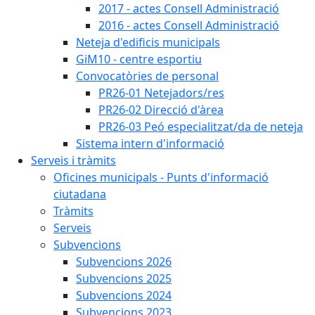
2017 - actes Consell Administració
2016 - actes Consell Administració
Neteja d'edificis municipals
GiM10 - centre esportiu
Convocatòries de personal
PR26-01 Netejadors/res
PR26-02 Direcció d'àrea
PR26-03 Peó especialitzat/da de neteja
Sistema intern d'informació
Serveis i tràmits
Oficines municipals - Punts d'informació
ciutadana
Tràmits
Serveis
Subvencions
Subvencions 2026
Subvencions 2025
Subvencions 2024
Subvencions 2023