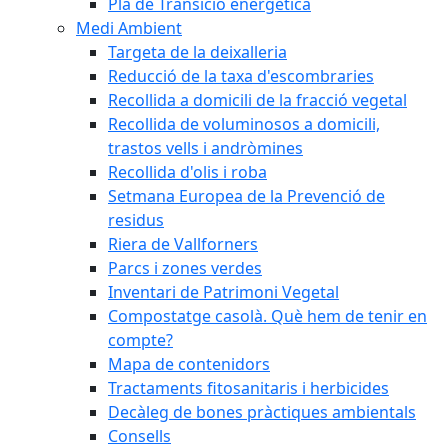
Pla de Transició energètica
Medi Ambient
Targeta de la deixalleria
Reducció de la taxa d'escombraries
Recollida a domicili de la fracció vegetal
Recollida de voluminosos a domicili,
trastos vells i andròmines
Recollida d'olis i roba
Setmana Europea de la Prevenció de
residus
Riera de Vallforners
Parcs i zones verdes
Inventari de Patrimoni Vegetal
Compostatge casolà. Què hem de tenir en
compte?
Mapa de contenidors
Tractaments fitosanitaris i herbicides
Decàleg de bones pràctiques ambientals
Consells