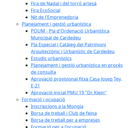
Fira de Nadal i del torró artesà
Fira EcoSocial
Nit de l'Emprenedoria
Planejament i gestió urbanística
POUM - Pla d'Ordenació Urbanística
Municipal de Cardedeu
Pla Especial i Catàleg del Patrimoni
Arquitectònic i Urbanístic de Cardedeu
Estudis urbanístics
Planejament i gestió urbanística en procés
de consulta
Aprovació provisional fitxa Casa Josep Tey,
E-21
Aprovació inicial PMU 19 "Dr. Klein"
Formació i ocupació
Inscripcions a la Mongia
Borsa de treball i Club de feina
Borsa de treball per a empreses
Formació per a l'ocupació