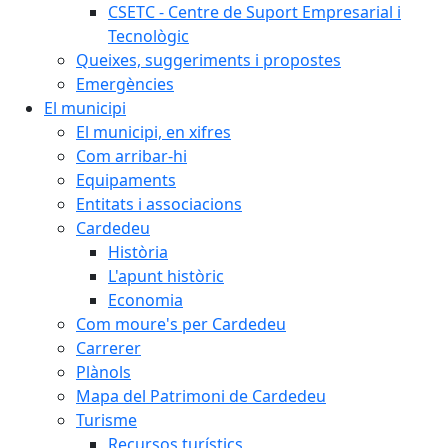
CSETC - Centre de Suport Empresarial i
Tecnològic
Queixes, suggeriments i propostes
Emergències
El municipi
El municipi, en xifres
Com arribar-hi
Equipaments
Entitats i associacions
Cardedeu
Història
L'apunt històric
Economia
Com moure's per Cardedeu
Carrerer
Plànols
Mapa del Patrimoni de Cardedeu
Turisme
Recursos turístics