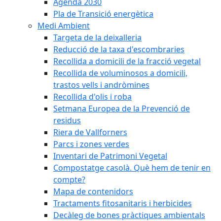
Agenda 2030
Pla de Transició energètica
Medi Ambient
Targeta de la deixalleria
Reducció de la taxa d'escombraries
Recollida a domicili de la fracció vegetal
Recollida de voluminosos a domicili,
trastos vells i andròmines
Recollida d'olis i roba
Setmana Europea de la Prevenció de
residus
Riera de Vallforners
Parcs i zones verdes
Inventari de Patrimoni Vegetal
Compostatge casolà. Què hem de tenir en
compte?
Mapa de contenidors
Tractaments fitosanitaris i herbicides
Decàleg de bones pràctiques ambientals