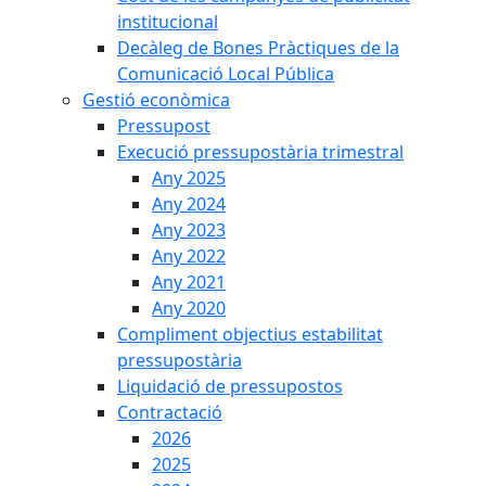
institucional
Decàleg de Bones Pràctiques de la
Comunicació Local Pública
Gestió econòmica
Pressupost
Execució pressupostària trimestral
Any 2025
Any 2024
Any 2023
Any 2022
Any 2021
Any 2020
Compliment objectius estabilitat
pressupostària
Liquidació de pressupostos
Contractació
2026
2025