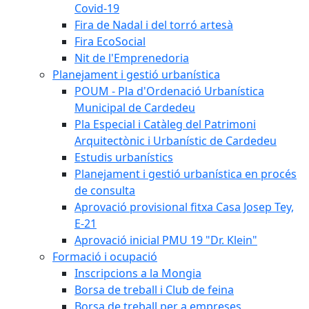
Covid-19
Fira de Nadal i del torró artesà
Fira EcoSocial
Nit de l'Emprenedoria
Planejament i gestió urbanística
POUM - Pla d'Ordenació Urbanística
Municipal de Cardedeu
Pla Especial i Catàleg del Patrimoni
Arquitectònic i Urbanístic de Cardedeu
Estudis urbanístics
Planejament i gestió urbanística en procés
de consulta
Aprovació provisional fitxa Casa Josep Tey,
E-21
Aprovació inicial PMU 19 "Dr. Klein"
Formació i ocupació
Inscripcions a la Mongia
Borsa de treball i Club de feina
Borsa de treball per a empreses