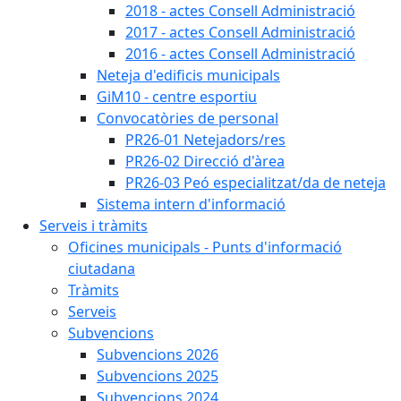
2018 - actes Consell Administració
2017 - actes Consell Administració
2016 - actes Consell Administració
Neteja d'edificis municipals
GiM10 - centre esportiu
Convocatòries de personal
PR26-01 Netejadors/res
PR26-02 Direcció d'àrea
PR26-03 Peó especialitzat/da de neteja
Sistema intern d'informació
Serveis i tràmits
Oficines municipals - Punts d'informació
ciutadana
Tràmits
Serveis
Subvencions
Subvencions 2026
Subvencions 2025
Subvencions 2024