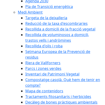
Agenda 2030
Pla de Transició energètica
Medi Ambient
Targeta de la deixalleria
Reducció de la taxa d'escombraries
Recollida a domicili de la fracció vegetal
Recollida de voluminosos a domicili,
trastos vells i andròmines
Recollida d'olis i roba
Setmana Europea de la Prevenció de
residus
Riera de Vallforners
Parcs i zones verdes
Inventari de Patrimoni Vegetal
Compostatge casolà. Què hem de tenir en
compte?
Mapa de contenidors
Tractaments fitosanitaris i herbicides
Decàleg de bones pràctiques ambientals