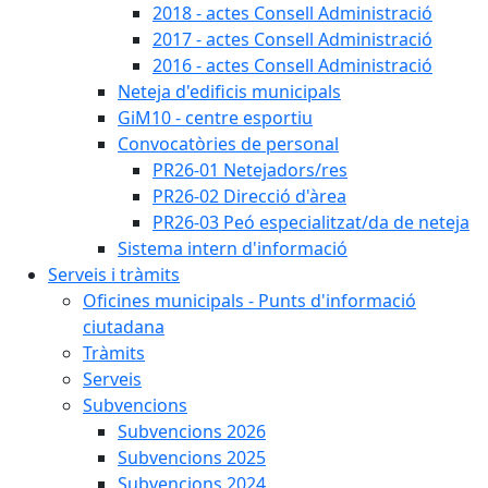
2018 - actes Consell Administració
2017 - actes Consell Administració
2016 - actes Consell Administració
Neteja d'edificis municipals
GiM10 - centre esportiu
Convocatòries de personal
PR26-01 Netejadors/res
PR26-02 Direcció d'àrea
PR26-03 Peó especialitzat/da de neteja
Sistema intern d'informació
Serveis i tràmits
Oficines municipals - Punts d'informació
ciutadana
Tràmits
Serveis
Subvencions
Subvencions 2026
Subvencions 2025
Subvencions 2024