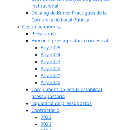
institucional
Decàleg de Bones Pràctiques de la
Comunicació Local Pública
Gestió econòmica
Pressupost
Execució pressupostària trimestral
Any 2025
Any 2024
Any 2023
Any 2022
Any 2021
Any 2020
Compliment objectius estabilitat
pressupostària
Liquidació de pressupostos
Contractació
2026
2025