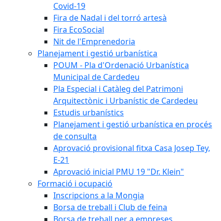
Covid-19
Fira de Nadal i del torró artesà
Fira EcoSocial
Nit de l'Emprenedoria
Planejament i gestió urbanística
POUM - Pla d'Ordenació Urbanística
Municipal de Cardedeu
Pla Especial i Catàleg del Patrimoni
Arquitectònic i Urbanístic de Cardedeu
Estudis urbanístics
Planejament i gestió urbanística en procés
de consulta
Aprovació provisional fitxa Casa Josep Tey,
E-21
Aprovació inicial PMU 19 "Dr. Klein"
Formació i ocupació
Inscripcions a la Mongia
Borsa de treball i Club de feina
Borsa de treball per a empreses