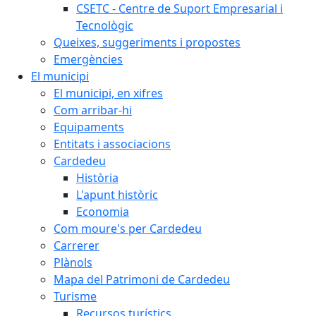
CSETC - Centre de Suport Empresarial i
Tecnològic
Queixes, suggeriments i propostes
Emergències
El municipi
El municipi, en xifres
Com arribar-hi
Equipaments
Entitats i associacions
Cardedeu
Història
L'apunt històric
Economia
Com moure's per Cardedeu
Carrerer
Plànols
Mapa del Patrimoni de Cardedeu
Turisme
Recursos turístics