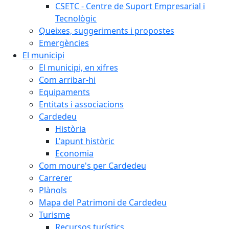
CSETC - Centre de Suport Empresarial i
Tecnològic
Queixes, suggeriments i propostes
Emergències
El municipi
El municipi, en xifres
Com arribar-hi
Equipaments
Entitats i associacions
Cardedeu
Història
L'apunt històric
Economia
Com moure's per Cardedeu
Carrerer
Plànols
Mapa del Patrimoni de Cardedeu
Turisme
Recursos turístics