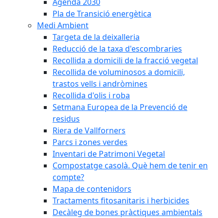
Agenda 2030
Pla de Transició energètica
Medi Ambient
Targeta de la deixalleria
Reducció de la taxa d'escombraries
Recollida a domicili de la fracció vegetal
Recollida de voluminosos a domicili,
trastos vells i andròmines
Recollida d'olis i roba
Setmana Europea de la Prevenció de
residus
Riera de Vallforners
Parcs i zones verdes
Inventari de Patrimoni Vegetal
Compostatge casolà. Què hem de tenir en
compte?
Mapa de contenidors
Tractaments fitosanitaris i herbicides
Decàleg de bones pràctiques ambientals