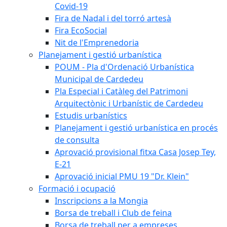
Covid-19
Fira de Nadal i del torró artesà
Fira EcoSocial
Nit de l'Emprenedoria
Planejament i gestió urbanística
POUM - Pla d'Ordenació Urbanística
Municipal de Cardedeu
Pla Especial i Catàleg del Patrimoni
Arquitectònic i Urbanístic de Cardedeu
Estudis urbanístics
Planejament i gestió urbanística en procés
de consulta
Aprovació provisional fitxa Casa Josep Tey,
E-21
Aprovació inicial PMU 19 "Dr. Klein"
Formació i ocupació
Inscripcions a la Mongia
Borsa de treball i Club de feina
Borsa de treball per a empreses