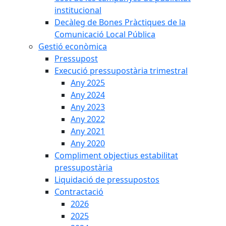
institucional
Decàleg de Bones Pràctiques de la
Comunicació Local Pública
Gestió econòmica
Pressupost
Execució pressupostària trimestral
Any 2025
Any 2024
Any 2023
Any 2022
Any 2021
Any 2020
Compliment objectius estabilitat
pressupostària
Liquidació de pressupostos
Contractació
2026
2025