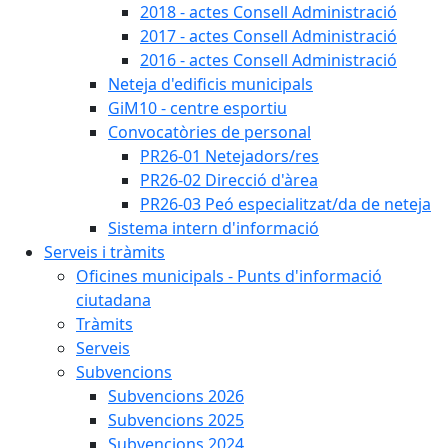
2018 - actes Consell Administració
2017 - actes Consell Administració
2016 - actes Consell Administració
Neteja d'edificis municipals
GiM10 - centre esportiu
Convocatòries de personal
PR26-01 Netejadors/res
PR26-02 Direcció d'àrea
PR26-03 Peó especialitzat/da de neteja
Sistema intern d'informació
Serveis i tràmits
Oficines municipals - Punts d'informació
ciutadana
Tràmits
Serveis
Subvencions
Subvencions 2026
Subvencions 2025
Subvencions 2024