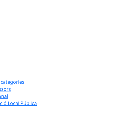
s categories
ssors
onal
ió Local Pública