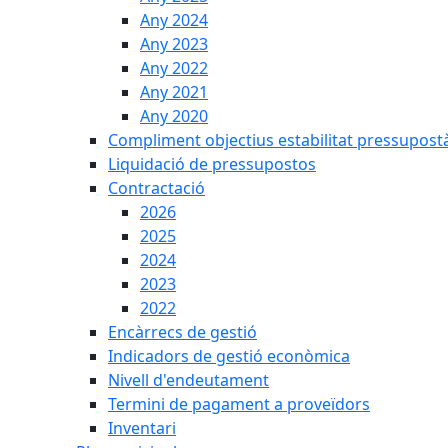
Any 2024
Any 2023
Any 2022
Any 2021
Any 2020
Compliment objectius estabilitat pressupost
Liquidació de pressupostos
Contractació
2026
2025
2024
2023
2022
Encàrrecs de gestió
Indicadors de gestió econòmica
Nivell d'endeutament
Termini de pagament a proveïdors
Inventari