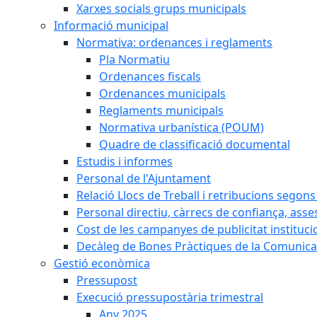
Xarxes socials grups municipals
Informació municipal
Normativa: ordenances i reglaments
Pla Normatiu
Ordenances fiscals
Ordenances municipals
Reglaments municipals
Normativa urbanística (POUM)
Quadre de classificació documental
Estudis i informes
Personal de l'Ajuntament
Relació Llocs de Treball i retribucions segon
Personal directiu, càrrecs de confiança, asse
Cost de les campanyes de publicitat instituci
Decàleg de Bones Pràctiques de la Comunicac
Gestió econòmica
Pressupost
Execució pressupostària trimestral
Any 2025