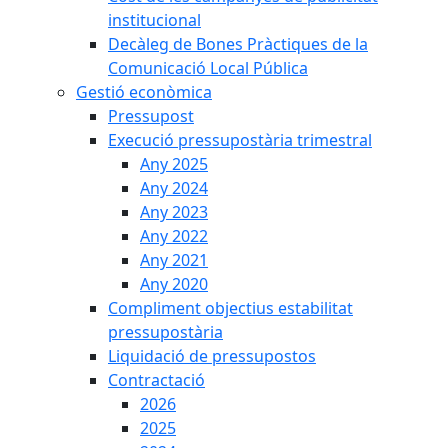
institucional
Decàleg de Bones Pràctiques de la
Comunicació Local Pública
Gestió econòmica
Pressupost
Execució pressupostària trimestral
Any 2025
Any 2024
Any 2023
Any 2022
Any 2021
Any 2020
Compliment objectius estabilitat
pressupostària
Liquidació de pressupostos
Contractació
2026
2025