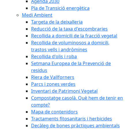
Agenda 2030
Pla de Transició energètica
Medi Ambient
Targeta de la deixalleria
Reducció de la taxa d'escombraries
Recollida a domicili de la fracció vegetal
Recollida de voluminosos a domicili,
trastos vells i andròmines
Recollida d'olis i roba
Setmana Europea de la Prevenció de
residus
Riera de Vallforners
Parcs i zones verdes
Inventari de Patrimoni Vegetal
Compostatge casolà. Què hem de tenir en
compte?
Mapa de contenidors
Tractaments fitosanitaris i herbicides
Decàleg de bones pràctiques ambientals