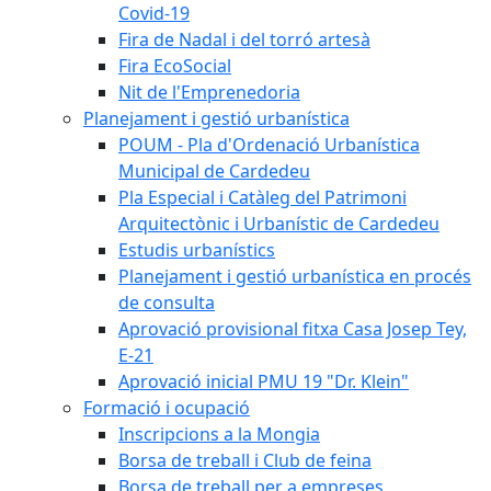
Covid-19
Fira de Nadal i del torró artesà
Fira EcoSocial
Nit de l'Emprenedoria
Planejament i gestió urbanística
POUM - Pla d'Ordenació Urbanística
Municipal de Cardedeu
Pla Especial i Catàleg del Patrimoni
Arquitectònic i Urbanístic de Cardedeu
Estudis urbanístics
Planejament i gestió urbanística en procés
de consulta
Aprovació provisional fitxa Casa Josep Tey,
E-21
Aprovació inicial PMU 19 "Dr. Klein"
Formació i ocupació
Inscripcions a la Mongia
Borsa de treball i Club de feina
Borsa de treball per a empreses