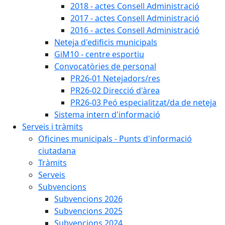
2018 - actes Consell Administració
2017 - actes Consell Administració
2016 - actes Consell Administració
Neteja d'edificis municipals
GiM10 - centre esportiu
Convocatòries de personal
PR26-01 Netejadors/res
PR26-02 Direcció d'àrea
PR26-03 Peó especialitzat/da de neteja
Sistema intern d'informació
Serveis i tràmits
Oficines municipals - Punts d'informació
ciutadana
Tràmits
Serveis
Subvencions
Subvencions 2026
Subvencions 2025
Subvencions 2024