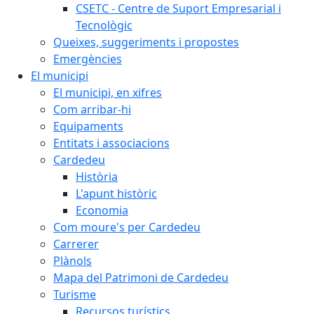
CSETC - Centre de Suport Empresarial i
Tecnològic
Queixes, suggeriments i propostes
Emergències
El municipi
El municipi, en xifres
Com arribar-hi
Equipaments
Entitats i associacions
Cardedeu
Història
L'apunt històric
Economia
Com moure's per Cardedeu
Carrerer
Plànols
Mapa del Patrimoni de Cardedeu
Turisme
Recursos turístics