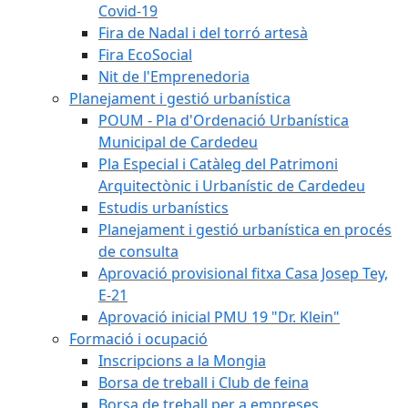
Covid-19
Fira de Nadal i del torró artesà
Fira EcoSocial
Nit de l'Emprenedoria
Planejament i gestió urbanística
POUM - Pla d'Ordenació Urbanística
Municipal de Cardedeu
Pla Especial i Catàleg del Patrimoni
Arquitectònic i Urbanístic de Cardedeu
Estudis urbanístics
Planejament i gestió urbanística en procés
de consulta
Aprovació provisional fitxa Casa Josep Tey,
E-21
Aprovació inicial PMU 19 "Dr. Klein"
Formació i ocupació
Inscripcions a la Mongia
Borsa de treball i Club de feina
Borsa de treball per a empreses