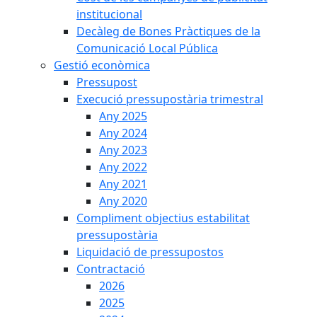
institucional
Decàleg de Bones Pràctiques de la
Comunicació Local Pública
Gestió econòmica
Pressupost
Execució pressupostària trimestral
Any 2025
Any 2024
Any 2023
Any 2022
Any 2021
Any 2020
Compliment objectius estabilitat
pressupostària
Liquidació de pressupostos
Contractació
2026
2025