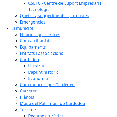
CSETC - Centre de Suport Empresarial i
Tecnològic
Queixes, suggeriments i propostes
Emergències
El municipi
El municipi, en xifres
Com arribar-hi
Equipaments
Entitats i associacions
Cardedeu
Història
L'apunt històric
Economia
Com moure's per Cardedeu
Carrerer
Plànols
Mapa del Patrimoni de Cardedeu
Turisme
Recursos turístics