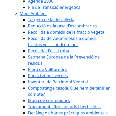
Agenda 2030
Pla de Transició energètica
Medi Ambient
Targeta de la deixalleria
Reducció de la taxa d'escombraries
Recollida a domicili de la fracció vegetal
Recollida de voluminosos a domicili,
trastos vells i andròmines
Recollida d'olis i roba
Setmana Europea de la Prevenció de
residus
Riera de Vallforners
Parcs i zones verdes
Inventari de Patrimoni Vegetal
Compostatge casolà. Què hem de tenir en
compte?
Mapa de contenidors
Tractaments fitosanitaris i herbicides
Decàleg de bones pràctiques ambientals