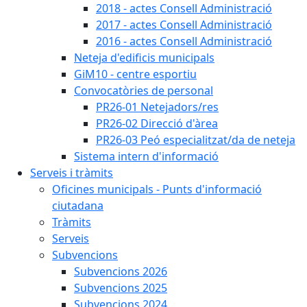
2018 - actes Consell Administració
2017 - actes Consell Administració
2016 - actes Consell Administració
Neteja d'edificis municipals
GiM10 - centre esportiu
Convocatòries de personal
PR26-01 Netejadors/res
PR26-02 Direcció d'àrea
PR26-03 Peó especialitzat/da de neteja
Sistema intern d'informació
Serveis i tràmits
Oficines municipals - Punts d'informació
ciutadana
Tràmits
Serveis
Subvencions
Subvencions 2026
Subvencions 2025
Subvencions 2024