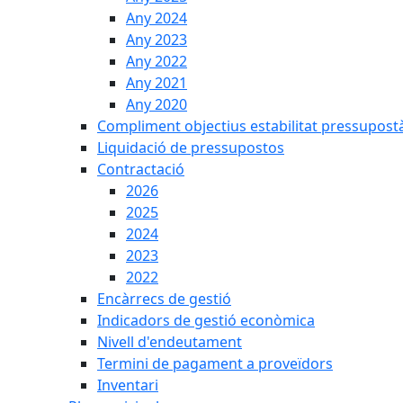
Any 2024
Any 2023
Any 2022
Any 2021
Any 2020
Compliment objectius estabilitat pressupost
Liquidació de pressupostos
Contractació
2026
2025
2024
2023
2022
Encàrrecs de gestió
Indicadors de gestió econòmica
Nivell d'endeutament
Termini de pagament a proveïdors
Inventari