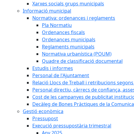
Xarxes socials grups municipals
Informació municipal
Normativa: ordenances i reglaments
Pla Normatiu
Ordenances fiscals
Ordenances municipals
Reglaments municipals
Normativa urbanística (POUM)
Quadre de classificació documental
Estudis i informes
Personal de l'Ajuntament
Relació Llocs de Treball i retribucions segon
Personal directiu, càrrecs de confiança, asse
Cost de les campanyes de publicitat instituci
Decàleg de Bones Pràctiques de la Comunicac
Gestió econòmica
Pressupost
Execució pressupostària trimestral
Any 2025