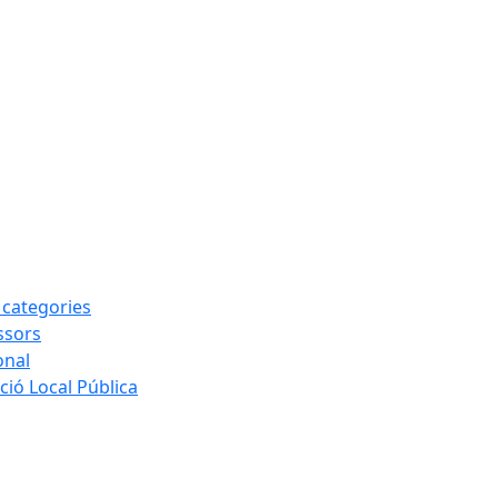
s categories
ssors
onal
ió Local Pública