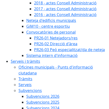
2018 - actes Consell Administració
2017 - actes Consell Administració
2016 - actes Consell Administració
Neteja d'edificis municipals
GiM10 - centre esportiu
Convocatòries de personal
PR26-01 Netejadors/res
PR26-02 Direcció d'àrea
PR26-03 Peó especialitzat/da de neteja
Sistema intern d'informació
Serveis i tràmits
Oficines municipals - Punts d'informació
ciutadana
Tràmits
Serveis
Subvencions
Subvencions 2026
Subvencions 2025
Subvencions 2024