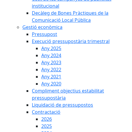
institucional
Decàleg de Bones Pràctiques de la
Comunicació Local Pública
Gestió econòmica
Pressupost
Execució pressupostària trimestral
Any 2025
Any 2024
Any 2023
Any 2022
Any 2021
Any 2020
Compliment objectius estabilitat
pressupostària
Liquidació de pressupostos
Contractació
2026
2025