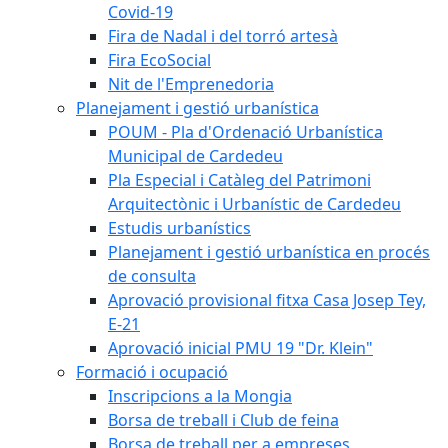
Covid-19
Fira de Nadal i del torró artesà
Fira EcoSocial
Nit de l'Emprenedoria
Planejament i gestió urbanística
POUM - Pla d'Ordenació Urbanística
Municipal de Cardedeu
Pla Especial i Catàleg del Patrimoni
Arquitectònic i Urbanístic de Cardedeu
Estudis urbanístics
Planejament i gestió urbanística en procés
de consulta
Aprovació provisional fitxa Casa Josep Tey,
E-21
Aprovació inicial PMU 19 "Dr. Klein"
Formació i ocupació
Inscripcions a la Mongia
Borsa de treball i Club de feina
Borsa de treball per a empreses