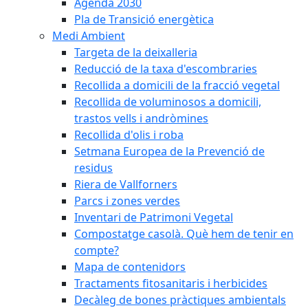
Agenda 2030
Pla de Transició energètica
Medi Ambient
Targeta de la deixalleria
Reducció de la taxa d'escombraries
Recollida a domicili de la fracció vegetal
Recollida de voluminosos a domicili,
trastos vells i andròmines
Recollida d'olis i roba
Setmana Europea de la Prevenció de
residus
Riera de Vallforners
Parcs i zones verdes
Inventari de Patrimoni Vegetal
Compostatge casolà. Què hem de tenir en
compte?
Mapa de contenidors
Tractaments fitosanitaris i herbicides
Decàleg de bones pràctiques ambientals