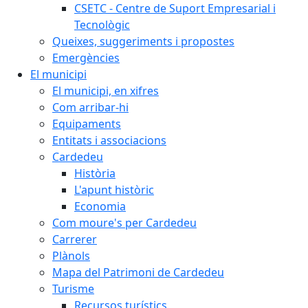
CSETC - Centre de Suport Empresarial i
Tecnològic
Queixes, suggeriments i propostes
Emergències
El municipi
El municipi, en xifres
Com arribar-hi
Equipaments
Entitats i associacions
Cardedeu
Història
L'apunt històric
Economia
Com moure's per Cardedeu
Carrerer
Plànols
Mapa del Patrimoni de Cardedeu
Turisme
Recursos turístics