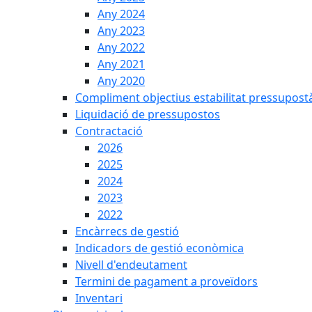
Any 2024
Any 2023
Any 2022
Any 2021
Any 2020
Compliment objectius estabilitat pressupost
Liquidació de pressupostos
Contractació
2026
2025
2024
2023
2022
Encàrrecs de gestió
Indicadors de gestió econòmica
Nivell d'endeutament
Termini de pagament a proveïdors
Inventari