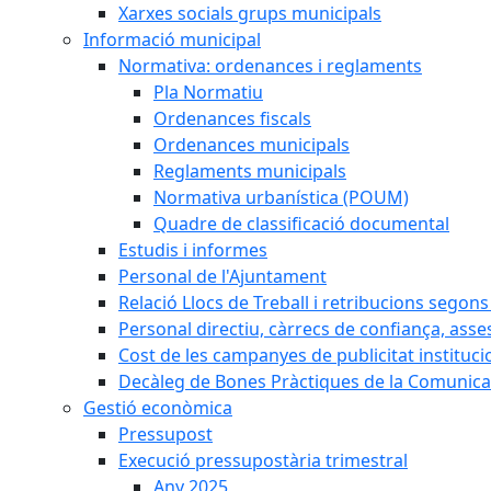
Xarxes socials grups municipals
Informació municipal
Normativa: ordenances i reglaments
Pla Normatiu
Ordenances fiscals
Ordenances municipals
Reglaments municipals
Normativa urbanística (POUM)
Quadre de classificació documental
Estudis i informes
Personal de l'Ajuntament
Relació Llocs de Treball i retribucions segon
Personal directiu, càrrecs de confiança, asse
Cost de les campanyes de publicitat instituci
Decàleg de Bones Pràctiques de la Comunicac
Gestió econòmica
Pressupost
Execució pressupostària trimestral
Any 2025