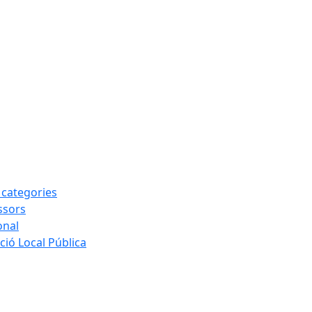
s categories
ssors
onal
ió Local Pública