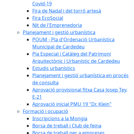
Covid-19
Fira de Nadal i del torró artesà
Fira EcoSocial
Nit de l'Emprenedoria
Planejament i gestió urbanística
POUM - Pla d'Ordenació Urbanística
Municipal de Cardedeu
Pla Especial i Catàleg del Patrimoni
Arquitectònic i Urbanístic de Cardedeu
Estudis urbanístics
Planejament i gestió urbanística en procés
de consulta
Aprovació provisional fitxa Casa Josep Tey,
E-21
Aprovació inicial PMU 19 "Dr. Klein"
Formació i ocupació
Inscripcions a la Mongia
Borsa de treball i Club de feina
Borsa de treball per a empreses