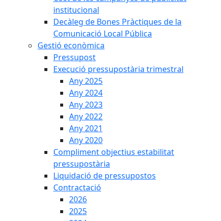
institucional
Decàleg de Bones Pràctiques de la
Comunicació Local Pública
Gestió econòmica
Pressupost
Execució pressupostària trimestral
Any 2025
Any 2024
Any 2023
Any 2022
Any 2021
Any 2020
Compliment objectius estabilitat
pressupostària
Liquidació de pressupostos
Contractació
2026
2025