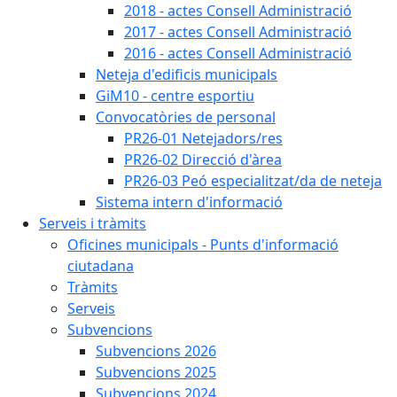
2018 - actes Consell Administració
2017 - actes Consell Administració
2016 - actes Consell Administració
Neteja d'edificis municipals
GiM10 - centre esportiu
Convocatòries de personal
PR26-01 Netejadors/res
PR26-02 Direcció d'àrea
PR26-03 Peó especialitzat/da de neteja
Sistema intern d'informació
Serveis i tràmits
Oficines municipals - Punts d'informació
ciutadana
Tràmits
Serveis
Subvencions
Subvencions 2026
Subvencions 2025
Subvencions 2024