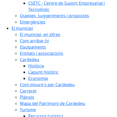
CSETC - Centre de Suport Empresarial i
Tecnològic
Queixes, suggeriments i propostes
Emergències
El municipi
El municipi, en xifres
Com arribar-hi
Equipaments
Entitats i associacions
Cardedeu
Història
L'apunt històric
Economia
Com moure's per Cardedeu
Carrerer
Plànols
Mapa del Patrimoni de Cardedeu
Turisme
Recursos turístics