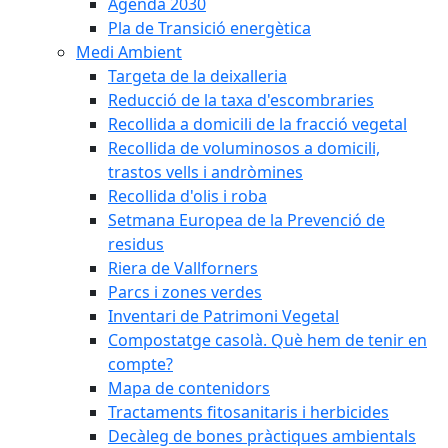
Agenda 2030
Pla de Transició energètica
Medi Ambient
Targeta de la deixalleria
Reducció de la taxa d'escombraries
Recollida a domicili de la fracció vegetal
Recollida de voluminosos a domicili,
trastos vells i andròmines
Recollida d'olis i roba
Setmana Europea de la Prevenció de
residus
Riera de Vallforners
Parcs i zones verdes
Inventari de Patrimoni Vegetal
Compostatge casolà. Què hem de tenir en
compte?
Mapa de contenidors
Tractaments fitosanitaris i herbicides
Decàleg de bones pràctiques ambientals